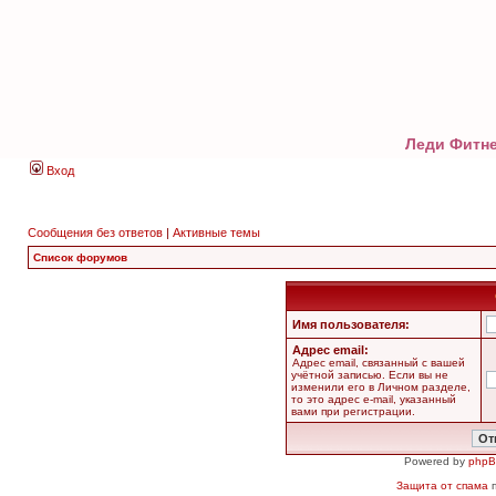
Леди Фитне
Вход
Сообщения без ответов
|
Активные темы
Список форумов
Имя пользователя:
Адрес email:
Адрес email, связанный с вашей
учётной записью. Если вы не
изменили его в Личном разделе,
то это адрес e-mail, указанный
вами при регистрации.
Powered by
php
Защита от спама
п