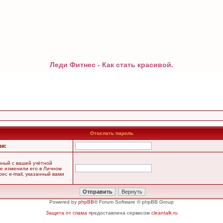
Леди Фитнес - Как стать красивой.
Отослать пароль
ля:
анный с вашей учётной
не изменили его в Личном
рес e-mail, указанный вами
Powered by
phpBB
® Forum Software © phpBB Group
Защита от спама
предоставлена сервисом
cleantalk.ru