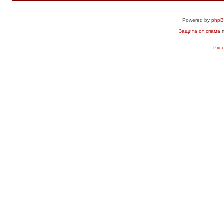
Powered by
php
Защита от спама
п
Рус