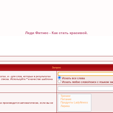
Леди Фитнес - Как стать красивой.
Запрос
татах, и
-
для слов, которых в результатах
Искать все слова
 списка. Используйте
*
в качестве шаблона
Искать любое слово/поиск с языком з
х производится автоматически, если вы не