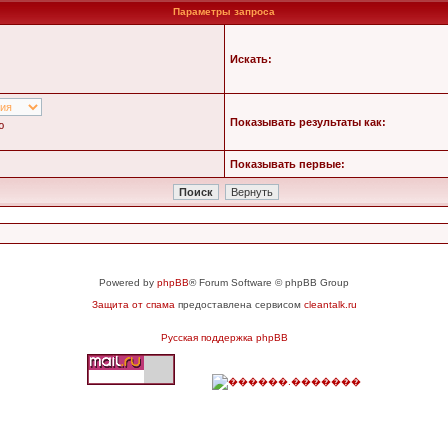
Параметры запроса
Искать:
Показывать результаты как:
ю
Показывать первые:
Powered by
phpBB
® Forum Software © phpBB Group
Защита от спама
предоставлена сервисом
cleantalk.ru
Русская поддержка phpBB