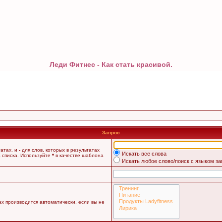
Леди Фитнес - Как стать красивой.
Запрос
татах, и
-
для слов, которых в результатах
Искать все слова
 списка. Используйте
*
в качестве шаблона
Искать любое слово/поиск с языком з
х производится автоматически, если вы не