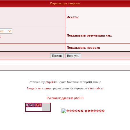
Параметры запроса
Искать:
Показывать результаты как:
ю
Показывать первые:
Powered by
phpBB
® Forum Software © phpBB Group
Защита от спама
предоставлена сервисом
cleantalk.ru
Русская поддержка phpBB