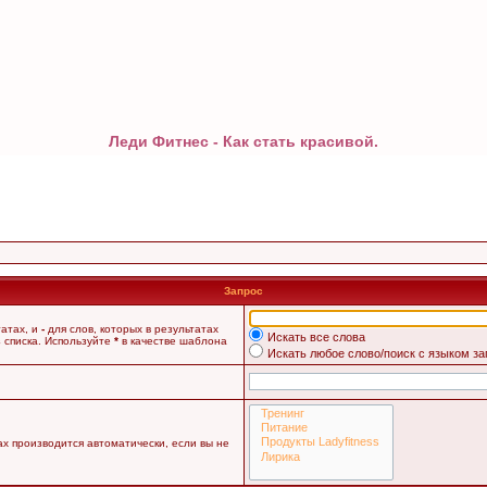
Леди Фитнес - Как стать красивой.
Запрос
татах, и
-
для слов, которых в результатах
Искать все слова
 списка. Используйте
*
в качестве шаблона
Искать любое слово/поиск с языком з
х производится автоматически, если вы не