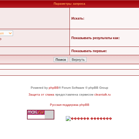
Параметры запроса
Искать:
Показывать результаты как:
ю
Показывать первые:
Powered by
phpBB
® Forum Software © phpBB Group
Защита от спама
предоставлена сервисом
cleantalk.ru
Русская поддержка phpBB