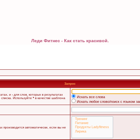
Леди Фитнес - Как стать красивой.
Запрос
татах, и
-
для слов, которых в результатах
Искать все слова
 списка. Используйте
*
в качестве шаблона
Искать любое слово/поиск с языком з
х производится автоматически, если вы не