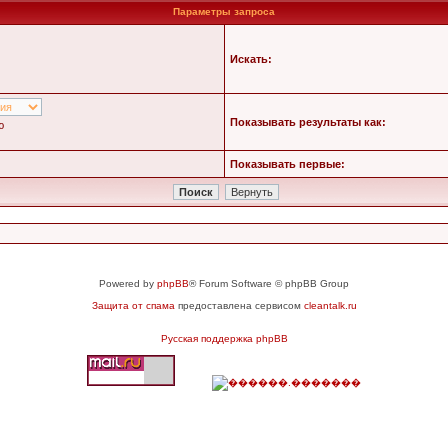
Параметры запроса
Искать:
Показывать результаты как:
ю
Показывать первые:
Powered by
phpBB
® Forum Software © phpBB Group
Защита от спама
предоставлена сервисом
cleantalk.ru
Русская поддержка phpBB