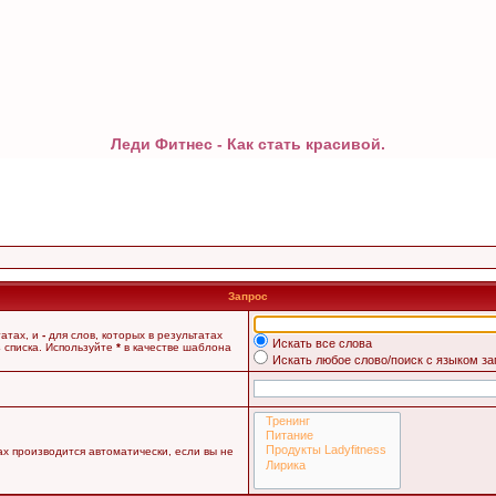
Леди Фитнес - Как стать красивой.
Запрос
татах, и
-
для слов, которых в результатах
Искать все слова
 списка. Используйте
*
в качестве шаблона
Искать любое слово/поиск с языком з
х производится автоматически, если вы не