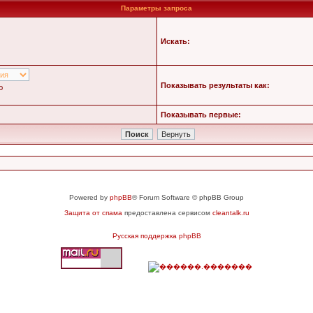
Параметры запроса
Искать:
Показывать результаты как:
ю
Показывать первые:
Powered by
phpBB
® Forum Software © phpBB Group
Защита от спама
предоставлена сервисом
cleantalk.ru
Русская поддержка phpBB