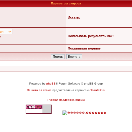
Параметры запроса
Искать:
Показывать результаты как:
ю
Показывать первые:
Powered by
phpBB
® Forum Software © phpBB Group
Защита от спама
предоставлена сервисом
cleantalk.ru
Русская поддержка phpBB