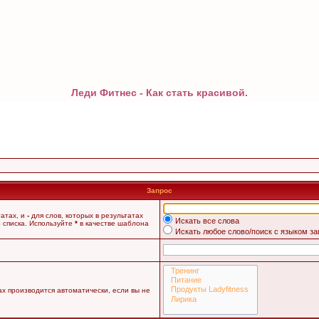
Леди Фитнес - Как стать красивой.
Запрос
татах, и
-
для слов, которых в результатах
Искать все слова
 списка. Используйте
*
в качестве шаблона
Искать любое слово/поиск с языком з
х производится автоматически, если вы не