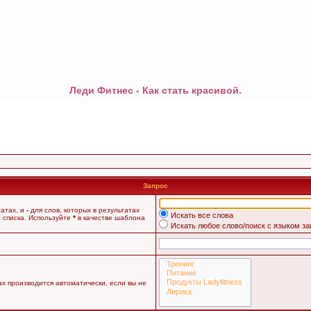
Леди Фитнес - Как стать красивой.
Запрос
татах, и
-
для слов, которых в результатах
Искать все слова
 списка. Используйте
*
в качестве шаблона
Искать любое слово/поиск с языком з
х производится автоматически, если вы не