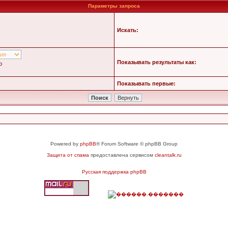
Параметры запроса
Искать:
Показывать результаты как:
ю
Показывать первые:
Powered by
phpBB
® Forum Software © phpBB Group
Защита от спама
предоставлена сервисом
cleantalk.ru
Русская поддержка phpBB