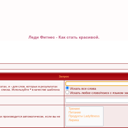
Леди Фитнес - Как стать красивой.
Запрос
татах, и
-
для слов, которых в результатах
Искать все слова
 списка. Используйте
*
в качестве шаблона
Искать любое слово/поиск с языком з
х производится автоматически, если вы не