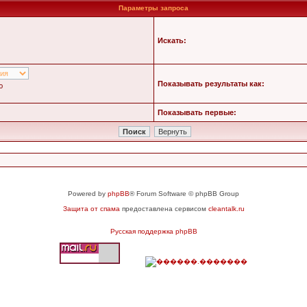
Параметры запроса
Искать:
Показывать результаты как:
ю
Показывать первые:
Powered by
phpBB
® Forum Software © phpBB Group
Защита от спама
предоставлена сервисом
cleantalk.ru
Русская поддержка phpBB