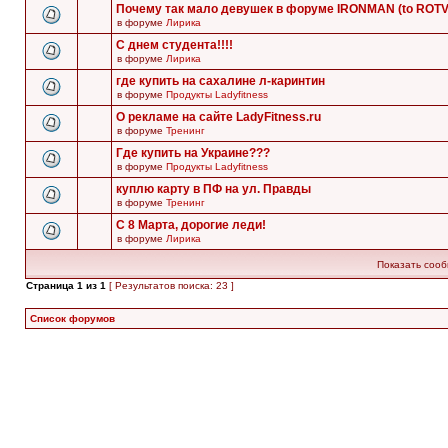
Почему так мало девушек в форуме IRONMAN (to ROT
в форуме
Лирика
С днем студента!!!!
в форуме
Лирика
где купить на сахалине л-каринтин
в форуме
Продукты Ladyfitness
О рекламе на сайте LadyFitness.ru
в форуме
Тренинг
Где купить на Украине???
в форуме
Продукты Ladyfitness
куплю карту в ПФ на ул. Правды
в форуме
Тренинг
С 8 Марта, дорогие леди!
в форуме
Лирика
Показать сооб
Страница
1
из
1
[ Результатов поиска: 23 ]
Список форумов