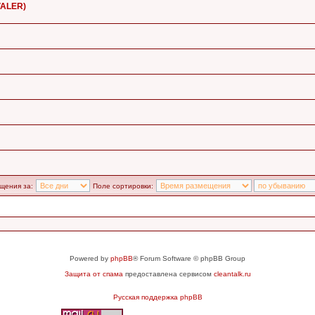
VALER)
щения за:
Поле сортировки:
Powered by
phpBB
® Forum Software © phpBB Group
Защита от спама
предоставлена сервисом
cleantalk.ru
Русская поддержка phpBB