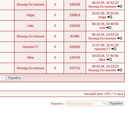
08.02.05, 16:42:22
Леонид Остапенко
0
109190
Леонид Остапенко
25.01.05, 16:33:46
helga
0
150814
helga
08.10.04, 00:48:50
sabi
0
104192
sabi
05.10.04, 14:43:16
Леонид Остапенко
0
87465
Леонид Остапенко
12.07.04, 16:41:43
Hamster77
0
105093
Hamster77
18.03.04, 17:44:50
Alina
0
134379
Alina
08.03.04, 14:19:23
Леонид Остапенко
0
157712
Леонид Остапенко
Часовой пояс: UTC + 3 часа
Перейти: