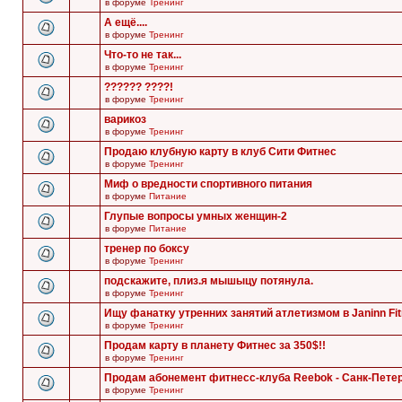
в форуме
Тренинг
А ещё....
в форуме
Тренинг
Что-то не так...
в форуме
Тренинг
?????? ????!
в форуме
Тренинг
варикоз
в форуме
Тренинг
Продаю клубную карту в клуб Сити Фитнес
в форуме
Тренинг
Миф о вредности спортивного питания
в форуме
Питание
Глупые вопросы умных женщин-2
в форуме
Питание
тренер по боксу
в форуме
Тренинг
подскажите, плиз.я мышыцу потянула.
в форуме
Тренинг
Ищу фанатку утренних занятий атлетизмом в Janinn Fi
в форуме
Тренинг
Продам карту в планету Фитнес за 350$!!
в форуме
Тренинг
Продам абонемент фитнесс-клуба Reebok - Санк-Пете
в форуме
Тренинг