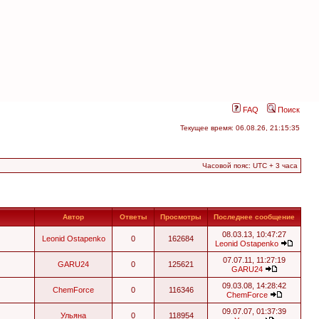
FAQ
Поиск
Текущее время: 06.08.26, 21:15:35
Часовой пояс: UTC + 3 часа
Автор
Ответы
Просмотры
Последнее сообщение
08.03.13, 10:47:27
Leonid Ostapenko
0
162684
Leonid Ostapenko
07.07.11, 11:27:19
GARU24
0
125621
GARU24
09.03.08, 14:28:42
ChemForce
0
116346
ChemForce
09.07.07, 01:37:39
Ульяна
0
118954