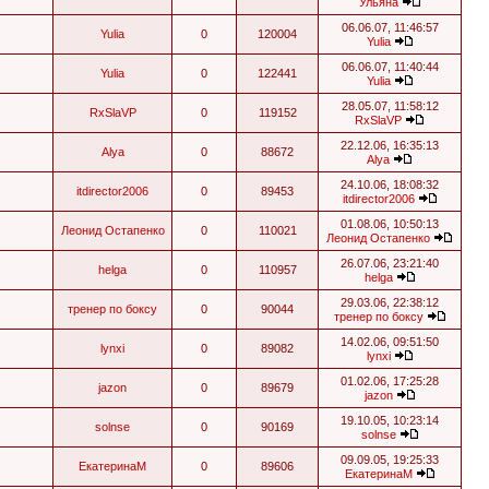
Ульяна
06.06.07, 11:46:57
Yulia
0
120004
Yulia
06.06.07, 11:40:44
Yulia
0
122441
Yulia
28.05.07, 11:58:12
RxSlaVP
0
119152
RxSlaVP
22.12.06, 16:35:13
Alya
0
88672
Alya
24.10.06, 18:08:32
itdirector2006
0
89453
itdirector2006
01.08.06, 10:50:13
Леонид Остапенко
0
110021
Леонид Остапенко
26.07.06, 23:21:40
helga
0
110957
helga
29.03.06, 22:38:12
тренер по боксу
0
90044
тренер по боксу
14.02.06, 09:51:50
lynxi
0
89082
lynxi
01.02.06, 17:25:28
jazon
0
89679
jazon
19.10.05, 10:23:14
solnse
0
90169
solnse
09.09.05, 19:25:33
ЕкатеринаМ
0
89606
ЕкатеринаМ