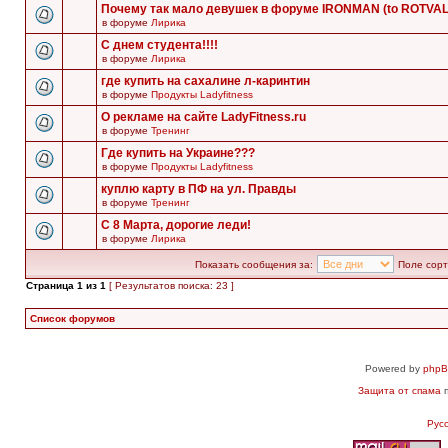
Почему так мало девушек в форуме IRONMAN (to ROTVA
в форуме
Лирика
С днем студента!!!!
в форуме
Лирика
где купить на сахалине л-каринтин
в форуме
Продукты Ladyfitness
О рекламе на сайте LadyFitness.ru
в форуме
Тренинг
Где купить на Украине???
в форуме
Продукты Ladyfitness
куплю карту в ПФ на ул. Правды
в форуме
Тренинг
С 8 Марта, дорогие леди!
в форуме
Лирика
Показать сообщения за:
Поле сорт
Страница
1
из
1
[ Результатов поиска: 23 ]
Список форумов
Powered by
php
Защита от спама
п
Рус