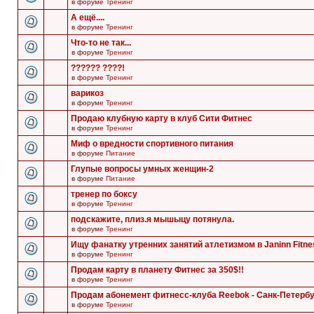
в форуме
Тренинг
А ещё....
в форуме
Тренинг
Что-то не так...
в форуме
Тренинг
?????? ????!
в форуме
Тренинг
варикоз
в форуме
Тренинг
Продаю клубную карту в клуб Сити Фитнес
в форуме
Тренинг
Миф о вредности спортивного питания
в форуме
Питание
Глупые вопросы умных женщин-2
в форуме
Питание
тренер по боксу
в форуме
Тренинг
подскажите, плиз.я мышыцу потянула.
в форуме
Тренинг
Ищу фанатку утренних занятий атлетизмом в Janinn Fitne
в форуме
Тренинг
Продам карту в планету Фитнес за 350$!!
в форуме
Тренинг
Продам абонемент фитнесс-клуба Reebok - Санк-Петербу
в форуме
Тренинг