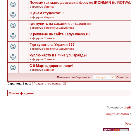
Почему так мало девушек в форуме IRONMAN (to ROTVA
в форуме
Лирика
С днем студента!!!!
в форуме
Лирика
где купить на сахалине л-каринтин
в форуме
Продукты Ladyfitness
О рекламе на сайте LadyFitness.ru
в форуме
Тренинг
Где купить на Украине???
в форуме
Продукты Ladyfitness
куплю карту в ПФ на ул. Правды
в форуме
Тренинг
С 8 Марта, дорогие леди!
в форуме
Лирика
Показать сообщения за:
Поле сорт
Страница
1
из
1
[ Результатов поиска: 23 ]
Список форумов
Powered by
php
Защита от спама
п
Рус