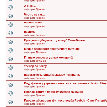
в форуме
Тренинг
А ещё....
в форуме
Тренинг
Что-то не так...
в форуме
Тренинг
?????? ????!
в форуме
Тренинг
варикоз
в форуме
Тренинг
Продаю клубную карту в клуб Сити Фитнес
в форуме
Тренинг
Миф о вредности спортивного питания
в форуме
Питание
Глупые вопросы умных женщин-2
в форуме
Питание
тренер по боксу
в форуме
Тренинг
подскажите, плиз.я мышыцу потянула.
в форуме
Тренинг
Ищу фанатку утренних занятий атлетизмом в Janinn Fitne
в форуме
Тренинг
Продам карту в планету Фитнес за 350$!!
в форуме
Тренинг
Продам абонемент фитнесс-клуба Reebok - Санк-Петербу
в форуме
Тренинг