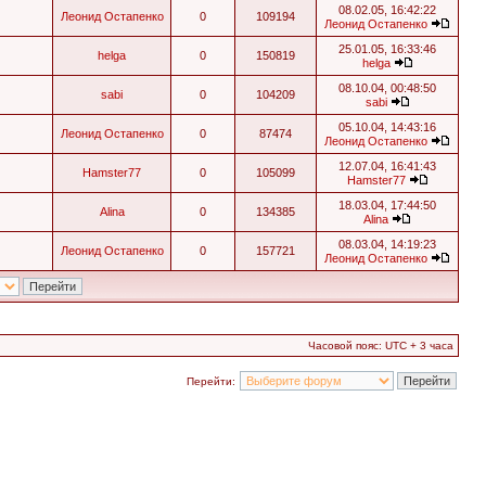
08.02.05, 16:42:22
Леонид Остапенко
0
109194
Леонид Остапенко
25.01.05, 16:33:46
helga
0
150819
helga
08.10.04, 00:48:50
sabi
0
104209
sabi
05.10.04, 14:43:16
Леонид Остапенко
0
87474
Леонид Остапенко
12.07.04, 16:41:43
Hamster77
0
105099
Hamster77
18.03.04, 17:44:50
Alina
0
134385
Alina
08.03.04, 14:19:23
Леонид Остапенко
0
157721
Леонид Остапенко
Часовой пояс: UTC + 3 часа
Перейти: