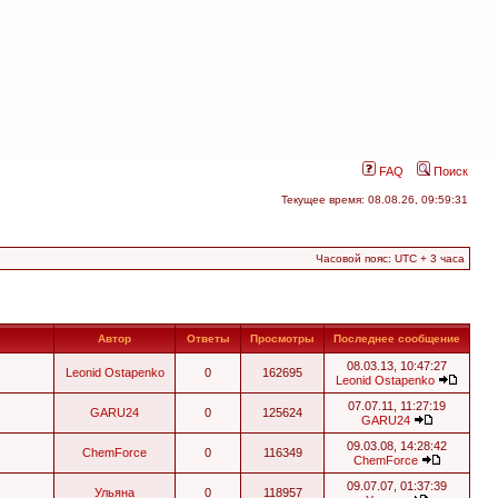
FAQ
Поиск
Текущее время: 08.08.26, 09:59:31
Часовой пояс: UTC + 3 часа
Автор
Ответы
Просмотры
Последнее сообщение
08.03.13, 10:47:27
Leonid Ostapenko
0
162695
Leonid Ostapenko
07.07.11, 11:27:19
GARU24
0
125624
GARU24
09.03.08, 14:28:42
ChemForce
0
116349
ChemForce
09.07.07, 01:37:39
Ульяна
0
118957