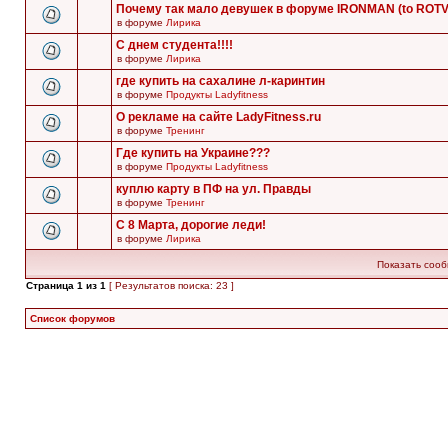
Почему так мало девушек в форуме IRONMAN (to ROT
в форуме
Лирика
С днем студента!!!!
в форуме
Лирика
где купить на сахалине л-каринтин
в форуме
Продукты Ladyfitness
О рекламе на сайте LadyFitness.ru
в форуме
Тренинг
Где купить на Украине???
в форуме
Продукты Ladyfitness
куплю карту в ПФ на ул. Правды
в форуме
Тренинг
С 8 Марта, дорогие леди!
в форуме
Лирика
Показать сооб
Страница
1
из
1
[ Результатов поиска: 23 ]
Список форумов