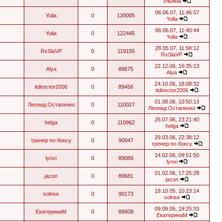
Ульяна
06.06.07, 11:46:57
Yulia
0
120005
Yulia
06.06.07, 11:40:44
Yulia
0
122445
Yulia
28.05.07, 11:58:12
RxSlaVP
0
119155
RxSlaVP
22.12.06, 16:35:13
Alya
0
88675
Alya
24.10.06, 18:08:32
itdirector2006
0
89456
itdirector2006
01.08.06, 10:50:13
Леонид Остапенко
0
110027
Леонид Остапенко
26.07.06, 23:21:40
helga
0
110962
helga
29.03.06, 22:38:12
тренер по боксу
0
90047
тренер по боксу
14.02.06, 09:51:50
lynxi
0
89089
lynxi
01.02.06, 17:25:28
jazon
0
89681
jazon
19.10.05, 10:23:14
solnse
0
90173
solnse
09.09.05, 19:25:33
ЕкатеринаМ
0
89608
ЕкатеринаМ