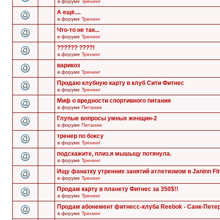
в форуме
Тренинг
А ещё....
в форуме
Тренинг
Что-то не так...
в форуме
Тренинг
?????? ????!
в форуме
Тренинг
варикоз
в форуме
Тренинг
Продаю клубную карту в клуб Сити Фитнес
в форуме
Тренинг
Миф о вредности спортивного питания
в форуме
Питание
Глупые вопросы умных женщин-2
в форуме
Питание
тренер по боксу
в форуме
Тренинг
подскажите, плиз.я мышыцу потянула.
в форуме
Тренинг
Ищу фанатку утренних занятий атлетизмом в Janinn Fi
в форуме
Тренинг
Продам карту в планету Фитнес за 350$!!
в форуме
Тренинг
Продам абонемент фитнесс-клуба Reebok - Санк-Пете
в форуме
Тренинг