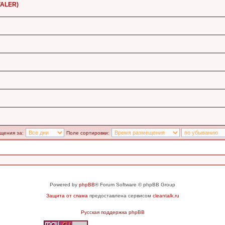
VALER)
щения за:
Поле сортировки:
Powered by
phpBB
® Forum Software © phpBB Group
Защита от спама
предоставлена сервисом
cleantalk.ru
Русская поддержка phpBB