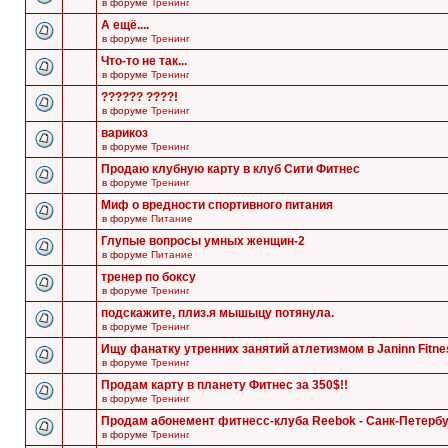
в форуме
Тренинг
А ещё....
в форуме
Тренинг
Что-то не так...
в форуме
Тренинг
?????? ????!
в форуме
Тренинг
варикоз
в форуме
Тренинг
Продаю клубную карту в клуб Сити Фитнес
в форуме
Тренинг
Миф о вредности спортивного питания
в форуме
Питание
Глупые вопросы умных женщин-2
в форуме
Питание
тренер по боксу
в форуме
Тренинг
подскажите, плиз.я мышыцу потянула.
в форуме
Тренинг
Ищу фанатку утренних занятий атлетизмом в Janinn Fitne
в форуме
Тренинг
Продам карту в планету Фитнес за 350$!!
в форуме
Тренинг
Продам абонемент фитнесс-клуба Reebok - Санк-Петербу
в форуме
Тренинг