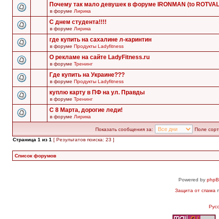
Почему так мало девушек в форуме IRONMAN (to ROTVA
в форуме
Лирика
С днем студента!!!!
в форуме
Лирика
где купить на сахалине л-каринтин
в форуме
Продукты Ladyfitness
О рекламе на сайте LadyFitness.ru
в форуме
Тренинг
Где купить на Украине???
в форуме
Продукты Ladyfitness
куплю карту в ПФ на ул. Правды
в форуме
Тренинг
С 8 Марта, дорогие леди!
в форуме
Лирика
Показать сообщения за:
Поле сорт
Страница
1
из
1
[ Результатов поиска: 23 ]
Список форумов
Powered by
php
Защита от спама
п
Рус