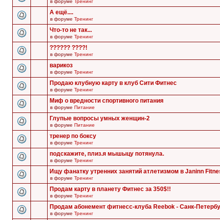
в форуме
Тренинг
А ещё....
в форуме
Тренинг
Что-то не так...
в форуме
Тренинг
?????? ????!
в форуме
Тренинг
варикоз
в форуме
Тренинг
Продаю клубную карту в клуб Сити Фитнес
в форуме
Тренинг
Миф о вредности спортивного питания
в форуме
Питание
Глупые вопросы умных женщин-2
в форуме
Питание
тренер по боксу
в форуме
Тренинг
подскажите, плиз.я мышыцу потянула.
в форуме
Тренинг
Ищу фанатку утренних занятий атлетизмом в Janinn Fitne
в форуме
Тренинг
Продам карту в планету Фитнес за 350$!!
в форуме
Тренинг
Продам абонемент фитнесс-клуба Reebok - Санк-Петербу
в форуме
Тренинг