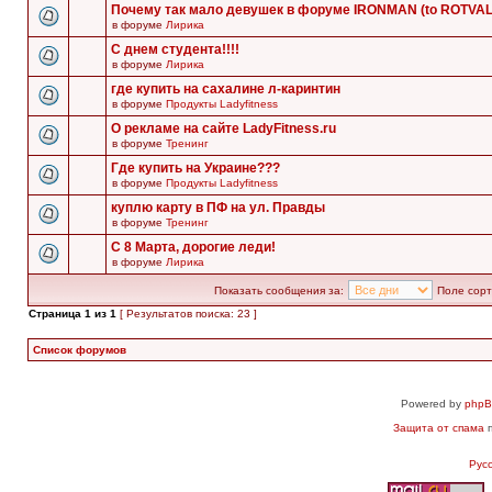
Почему так мало девушек в форуме IRONMAN (to ROTVA
в форуме
Лирика
С днем студента!!!!
в форуме
Лирика
где купить на сахалине л-каринтин
в форуме
Продукты Ladyfitness
О рекламе на сайте LadyFitness.ru
в форуме
Тренинг
Где купить на Украине???
в форуме
Продукты Ladyfitness
куплю карту в ПФ на ул. Правды
в форуме
Тренинг
С 8 Марта, дорогие леди!
в форуме
Лирика
Показать сообщения за:
Поле сорт
Страница
1
из
1
[ Результатов поиска: 23 ]
Список форумов
Powered by
php
Защита от спама
п
Рус