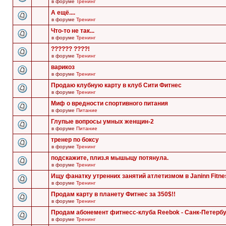
в форуме
Тренинг
А ещё....
в форуме
Тренинг
Что-то не так...
в форуме
Тренинг
?????? ????!
в форуме
Тренинг
варикоз
в форуме
Тренинг
Продаю клубную карту в клуб Сити Фитнес
в форуме
Тренинг
Миф о вредности спортивного питания
в форуме
Питание
Глупые вопросы умных женщин-2
в форуме
Питание
тренер по боксу
в форуме
Тренинг
подскажите, плиз.я мышыцу потянула.
в форуме
Тренинг
Ищу фанатку утренних занятий атлетизмом в Janinn Fitne
в форуме
Тренинг
Продам карту в планету Фитнес за 350$!!
в форуме
Тренинг
Продам абонемент фитнесс-клуба Reebok - Санк-Петербу
в форуме
Тренинг