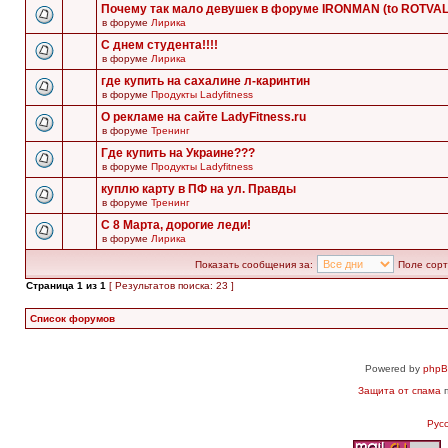
Почему так мало девушек в форуме IRONMAN (to ROTVA
в форуме
Лирика
С днем студента!!!!
в форуме
Лирика
где купить на сахалине л-каринтин
в форуме
Продукты Ladyfitness
О рекламе на сайте LadyFitness.ru
в форуме
Тренинг
Где купить на Украине???
в форуме
Продукты Ladyfitness
куплю карту в ПФ на ул. Правды
в форуме
Тренинг
С 8 Марта, дорогие леди!
в форуме
Лирика
Показать сообщения за:
Поле сорт
Страница
1
из
1
[ Результатов поиска: 23 ]
Список форумов
Powered by
php
Защита от спама
п
Рус