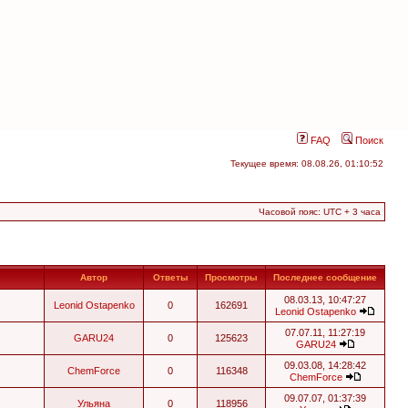
FAQ
Поиск
Текущее время: 08.08.26, 01:10:52
Часовой пояс: UTC + 3 часа
Автор
Ответы
Просмотры
Последнее сообщение
08.03.13, 10:47:27
Leonid Ostapenko
0
162691
Leonid Ostapenko
07.07.11, 11:27:19
GARU24
0
125623
GARU24
09.03.08, 14:28:42
ChemForce
0
116348
ChemForce
09.07.07, 01:37:39
Ульяна
0
118956