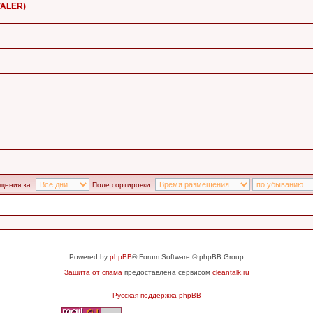
VALER)
щения за:
Поле сортировки:
Powered by
phpBB
® Forum Software © phpBB Group
Защита от спама
предоставлена сервисом
cleantalk.ru
Русская поддержка phpBB