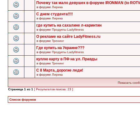
Почему так мало девушек в форуме IRONMAN (to ROT
в форуме
Лирика
С днем студента!!!!
в форуме
Лирика
где купить на сахалине л-каринтин
в форуме
Продукты Ladyfitness
О рекламе на сайте LadyFitness.ru
в форуме
Тренинг
Где купить на Украине???
в форуме
Продукты Ladyfitness
куплю карту в ПФ на ул. Правды
в форуме
Тренинг
С 8 Марта, дорогие леди!
в форуме
Лирика
Показать сооб
Страница
1
из
1
[ Результатов поиска: 23 ]
Список форумов