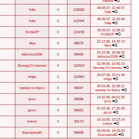
Ульяна
06.06.07, 11:46:57
Yulia
0
120005
Yulia
06.06.07, 11:40:44
Yulia
0
122444
Yulia
28.05.07, 11:58:12
RxSlaVP
0
119155
RxSlaVP
22.12.06, 16:35:13
Alya
0
88675
Alya
24.10.06, 18:08:32
itdirector2006
0
89456
itdirector2006
01.08.06, 10:50:13
Леонид Остапенко
0
110023
Леонид Остапенко
26.07.06, 23:21:40
helga
0
110961
helga
29.03.06, 22:38:12
тренер по боксу
0
90047
тренер по боксу
14.02.06, 09:51:50
lynxi
0
89088
lynxi
01.02.06, 17:25:28
jazon
0
89681
jazon
19.10.05, 10:23:14
solnse
0
90173
solnse
09.09.05, 19:25:33
ЕкатеринаМ
0
89608
ЕкатеринаМ