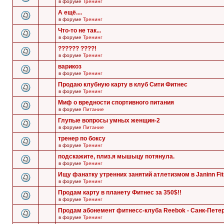
в форуме
Тренинг
А ещё....
в форуме
Тренинг
Что-то не так...
в форуме
Тренинг
?????? ????!
в форуме
Тренинг
варикоз
в форуме
Тренинг
Продаю клубную карту в клуб Сити Фитнес
в форуме
Тренинг
Миф о вредности спортивного питания
в форуме
Питание
Глупые вопросы умных женщин-2
в форуме
Питание
тренер по боксу
в форуме
Тренинг
подскажите, плиз.я мышыцу потянула.
в форуме
Тренинг
Ищу фанатку утренних занятий атлетизмом в Janinn Fi
в форуме
Тренинг
Продам карту в планету Фитнес за 350$!!
в форуме
Тренинг
Продам абонемент фитнесс-клуба Reebok - Санк-Пете
в форуме
Тренинг