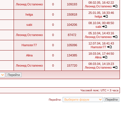
08.02.05, 16:42:22
Леонид Остапенко
0
109193
Леонид Остапенко
25.01.05, 16:33:46
helga
0
150818
helga
08.10.04, 00:48:50
sabi
0
104206
sabi
05.10.04, 14:43:16
Леонид Остапенко
0
87472
Леонид Остапенко
12.07.04, 16:41:43
Hamster77
0
105096
Hamster77
18.03.04, 17:44:50
Alina
0
134385
Alina
08.03.04, 14:19:23
Леонид Остапенко
0
157720
Леонид Остапенко
Часовой пояс: UTC + 3 часа
Перейти: