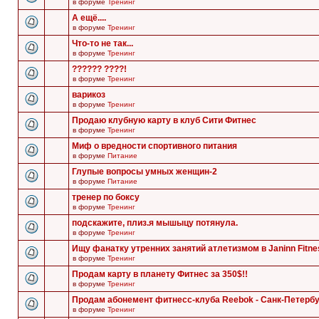
в форуме
Тренинг
А ещё....
в форуме
Тренинг
Что-то не так...
в форуме
Тренинг
?????? ????!
в форуме
Тренинг
варикоз
в форуме
Тренинг
Продаю клубную карту в клуб Сити Фитнес
в форуме
Тренинг
Миф о вредности спортивного питания
в форуме
Питание
Глупые вопросы умных женщин-2
в форуме
Питание
тренер по боксу
в форуме
Тренинг
подскажите, плиз.я мышыцу потянула.
в форуме
Тренинг
Ищу фанатку утренних занятий атлетизмом в Janinn Fitne
в форуме
Тренинг
Продам карту в планету Фитнес за 350$!!
в форуме
Тренинг
Продам абонемент фитнесс-клуба Reebok - Санк-Петербу
в форуме
Тренинг