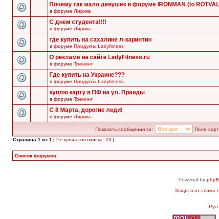
Почему так мало девушек в форуме IRONMAN (to ROTVA
в форуме
Лирика
С днем студента!!!!
в форуме
Лирика
где купить на сахалине л-каринтин
в форуме
Продукты Ladyfitness
О рекламе на сайте LadyFitness.ru
в форуме
Тренинг
Где купить на Украине???
в форуме
Продукты Ladyfitness
куплю карту в ПФ на ул. Правды
в форуме
Тренинг
С 8 Марта, дорогие леди!
в форуме
Лирика
Показать сообщения за:
Поле сорт
Страница
1
из
1
[ Результатов поиска: 23 ]
Список форумов
Powered by
php
Защита от спама
п
Рус