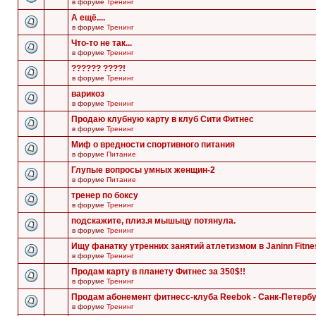
в форуме
Тренинг
А ещё....
в форуме
Тренинг
Что-то не так...
в форуме
Тренинг
?????? ????!
в форуме
Тренинг
варикоз
в форуме
Тренинг
Продаю клубную карту в клуб Сити Фитнес
в форуме
Тренинг
Миф о вредности спортивного питания
в форуме
Питание
Глупые вопросы умных женщин-2
в форуме
Питание
тренер по боксу
в форуме
Тренинг
подскажите, плиз.я мышыцу потянула.
в форуме
Тренинг
Ищу фанатку утренних занятий атлетизмом в Janinn Fitne
в форуме
Тренинг
Продам карту в планету Фитнес за 350$!!
в форуме
Тренинг
Продам абонемент фитнесс-клуба Reebok - Санк-Петербу
в форуме
Тренинг