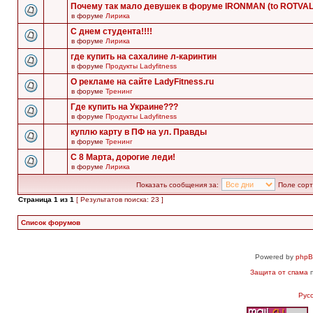
Почему так мало девушек в форуме IRONMAN (to ROTVA
в форуме
Лирика
С днем студента!!!!
в форуме
Лирика
где купить на сахалине л-каринтин
в форуме
Продукты Ladyfitness
О рекламе на сайте LadyFitness.ru
в форуме
Тренинг
Где купить на Украине???
в форуме
Продукты Ladyfitness
куплю карту в ПФ на ул. Правды
в форуме
Тренинг
С 8 Марта, дорогие леди!
в форуме
Лирика
Показать сообщения за:
Поле сорт
Страница
1
из
1
[ Результатов поиска: 23 ]
Список форумов
Powered by
php
Защита от спама
п
Рус