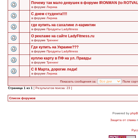
Почему так мало девушек в форуме IRONMAN (to ROTVA
в форуме
Лирика
С днем студента!!!!
в форуме
Лирика
где купить на сахалине л-каринтин
в форуме
Продукты Ladyfitness
О рекламе на сайте LadyFitness.ru
в форуме
Тренинг
Где купить на Украине???
в форуме
Продукты Ladyfitness
куплю карту в ПФ на ул. Правды
в форуме
Тренинг
С 8 Марта, дорогие леди!
в форуме
Лирика
Показать сообщения за:
Поле сорт
Страница
1
из
1
[ Результатов поиска: 23 ]
Список форумов
Powered by
php
Защита от спама
п
Рус