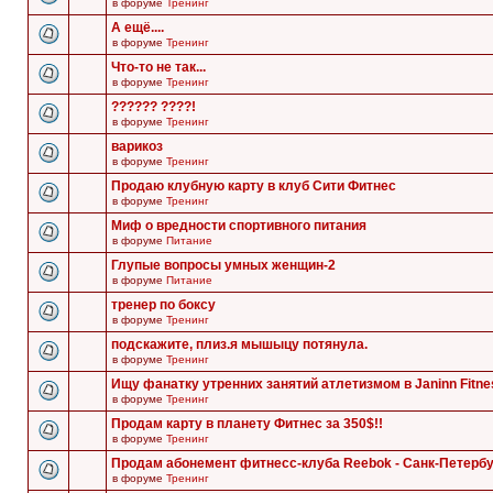
в форуме
Тренинг
А ещё....
в форуме
Тренинг
Что-то не так...
в форуме
Тренинг
?????? ????!
в форуме
Тренинг
варикоз
в форуме
Тренинг
Продаю клубную карту в клуб Сити Фитнес
в форуме
Тренинг
Миф о вредности спортивного питания
в форуме
Питание
Глупые вопросы умных женщин-2
в форуме
Питание
тренер по боксу
в форуме
Тренинг
подскажите, плиз.я мышыцу потянула.
в форуме
Тренинг
Ищу фанатку утренних занятий атлетизмом в Janinn Fitne
в форуме
Тренинг
Продам карту в планету Фитнес за 350$!!
в форуме
Тренинг
Продам абонемент фитнесс-клуба Reebok - Санк-Петербу
в форуме
Тренинг