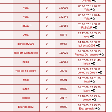
Ульяна
06.06.07, 11:46:57
Yulia
0
120006
Yulia
06.06.07, 11:40:44
Yulia
0
122446
Yulia
28.05.07, 11:58:12
RxSlaVP
0
119156
RxSlaVP
22.12.06, 16:35:13
Alya
0
88676
Alya
24.10.06, 18:08:32
itdirector2006
0
89456
itdirector2006
01.08.06, 10:50:13
Леонид Остапенко
0
110029
Леонид Остапенко
26.07.06, 23:21:40
helga
0
110962
helga
29.03.06, 22:38:12
тренер по боксу
0
90047
тренер по боксу
14.02.06, 09:51:50
lynxi
0
89091
lynxi
01.02.06, 17:25:28
jazon
0
89682
jazon
19.10.05, 10:23:14
solnse
0
90174
solnse
09.09.05, 19:25:33
ЕкатеринаМ
0
89609
ЕкатеринаМ