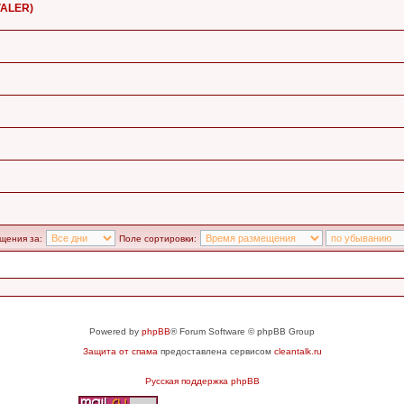
VALER)
щения за:
Поле сортировки:
Powered by
phpBB
® Forum Software © phpBB Group
Защита от спама
предоставлена сервисом
cleantalk.ru
Русская поддержка phpBB