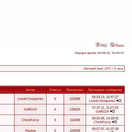
FAQ
Поиск
Текущее время: 08.08.26, 20:45:37
Часовой пояс: UTC + 3 часа
Автор
Ответы
Просмотры
Последнее сообщение
08.03.13, 10:47:27
Leonid Ostapenko
0
162699
Leonid Ostapenko
07.07.11, 11:27:19
GARU24
0
125624
GARU24
09.03.08, 14:28:42
ChemForce
0
116349
ChemForce
09.07.07, 01:37:39
Ульяна
0
118959