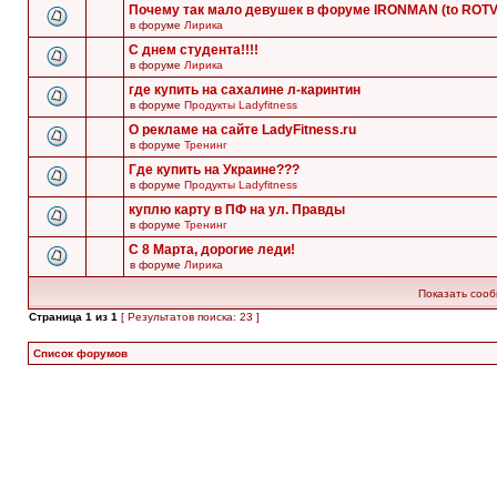
Почему так мало девушек в форуме IRONMAN (to ROT
в форуме
Лирика
С днем студента!!!!
в форуме
Лирика
где купить на сахалине л-каринтин
в форуме
Продукты Ladyfitness
О рекламе на сайте LadyFitness.ru
в форуме
Тренинг
Где купить на Украине???
в форуме
Продукты Ladyfitness
куплю карту в ПФ на ул. Правды
в форуме
Тренинг
С 8 Марта, дорогие леди!
в форуме
Лирика
Показать сооб
Страница
1
из
1
[ Результатов поиска: 23 ]
Список форумов