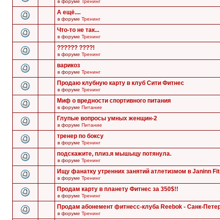
в форуме
Тренинг
А ещё....
в форуме
Тренинг
Что-то не так...
в форуме
Тренинг
?????? ????!
в форуме
Тренинг
варикоз
в форуме
Тренинг
Продаю клубную карту в клуб Сити Фитнес
в форуме
Тренинг
Миф о вредности спортивного питания
в форуме
Питание
Глупые вопросы умных женщин-2
в форуме
Питание
тренер по боксу
в форуме
Тренинг
подскажите, плиз.я мышыцу потянула.
в форуме
Тренинг
Ищу фанатку утренних занятий атлетизмом в Janinn Fi
в форуме
Тренинг
Продам карту в планету Фитнес за 350$!!
в форуме
Тренинг
Продам абонемент фитнесс-клуба Reebok - Санк-Пете
в форуме
Тренинг