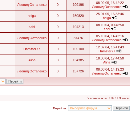
08.02.05, 16:42:22
Леонид Остапенко
0
109196
Леонид Остапенко
25.01.05, 16:33:46
helga
0
150820
helga
08.10.04, 00:48:50
sabi
0
104213
sabi
05.10.04, 14:43:16
Леонид Остапенко
0
87476
Леонид Остапенко
12.07.04, 16:41:43
Hamster77
0
105100
Hamster77
18.03.04, 17:44:50
Alina
0
134385
Alina
08.03.04, 14:19:23
Леонид Остапенко
0
157726
Леонид Остапенко
Часовой пояс: UTC + 3 часа
Перейти: