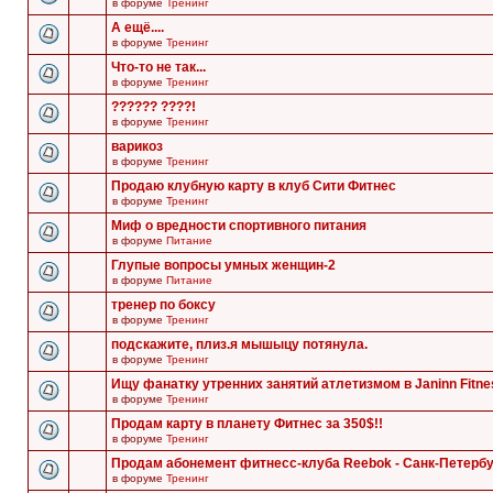
в форуме
Тренинг
А ещё....
в форуме
Тренинг
Что-то не так...
в форуме
Тренинг
?????? ????!
в форуме
Тренинг
варикоз
в форуме
Тренинг
Продаю клубную карту в клуб Сити Фитнес
в форуме
Тренинг
Миф о вредности спортивного питания
в форуме
Питание
Глупые вопросы умных женщин-2
в форуме
Питание
тренер по боксу
в форуме
Тренинг
подскажите, плиз.я мышыцу потянула.
в форуме
Тренинг
Ищу фанатку утренних занятий атлетизмом в Janinn Fitne
в форуме
Тренинг
Продам карту в планету Фитнес за 350$!!
в форуме
Тренинг
Продам абонемент фитнесс-клуба Reebok - Санк-Петербу
в форуме
Тренинг