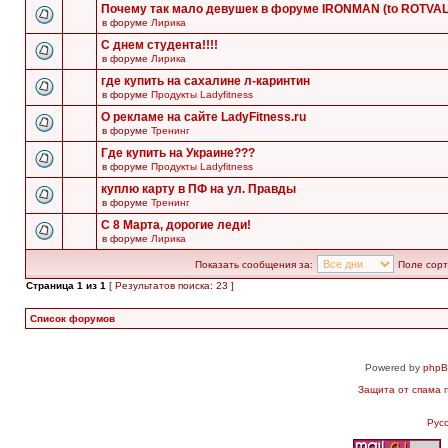
Почему так мало девушек в форуме IRONMAN (to ROTVA
в форуме
Лирика
С днем студента!!!!
в форуме
Лирика
где купить на сахалине л-каринтин
в форуме
Продукты Ladyfitness
О рекламе на сайте LadyFitness.ru
в форуме
Тренинг
Где купить на Украине???
в форуме
Продукты Ladyfitness
куплю карту в ПФ на ул. Правды
в форуме
Тренинг
С 8 Марта, дорогие леди!
в форуме
Лирика
Показать сообщения за:
Поле сорт
Страница
1
из
1
[ Результатов поиска: 23 ]
Список форумов
Powered by
php
Защита от спама
п
Рус