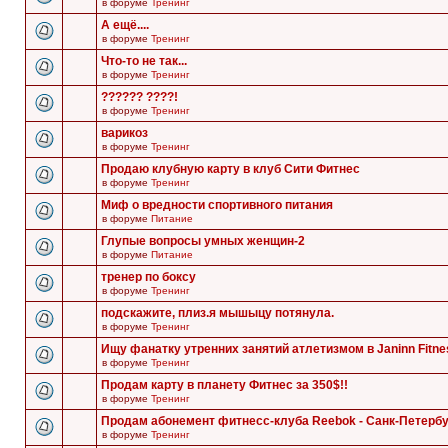
в форуме
Тренинг
А ещё....
в форуме
Тренинг
Что-то не так...
в форуме
Тренинг
?????? ????!
в форуме
Тренинг
варикоз
в форуме
Тренинг
Продаю клубную карту в клуб Сити Фитнес
в форуме
Тренинг
Миф о вредности спортивного питания
в форуме
Питание
Глупые вопросы умных женщин-2
в форуме
Питание
тренер по боксу
в форуме
Тренинг
подскажите, плиз.я мышыцу потянула.
в форуме
Тренинг
Ищу фанатку утренних занятий атлетизмом в Janinn Fitne
в форуме
Тренинг
Продам карту в планету Фитнес за 350$!!
в форуме
Тренинг
Продам абонемент фитнесс-клуба Reebok - Санк-Петербу
в форуме
Тренинг