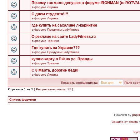
Почему так мало девушек в форуме IRONMAN (to ROTVA
в форуме
Лирика
С днем студента!!!!
в форуме
Лирика
где купить на сахалине л-каринтин
в форуме
Продукты Ladyfitness
О рекламе на сайте LadyFitness.ru
в форуме
Тренинг
Где купить на Украине???
в форуме
Продукты Ladyfitness
куплю карту в ПФ на ул. Правды
в форуме
Тренинг
С 8 Марта, дорогие леди!
в форуме
Лирика
Показать сообщения за:
Поле сорт
Страница
1
из
1
[ Результатов поиска: 23 ]
Список форумов
Powered by
php
Защита от спама
п
Рус