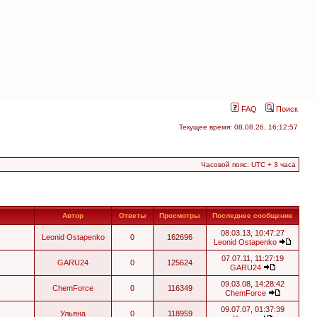
FAQ
Поиск
Текущее время: 08.08.26, 16:12:57
Часовой пояс: UTC + 3 часа
Автор
Ответы
Просмотры
Последнее сообщение
08.03.13, 10:47:27
Leonid Ostapenko
0
162696
Leonid Ostapenko
07.07.11, 11:27:19
GARU24
0
125624
GARU24
09.03.08, 14:28:42
ChemForce
0
116349
ChemForce
09.07.07, 01:37:39
Ульяна
0
118959