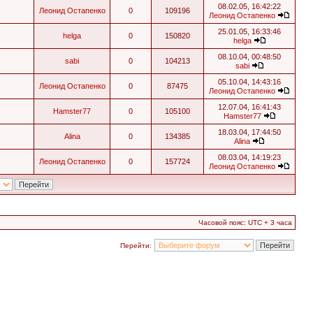
08.02.05, 16:42:22
Леонид Остапенко
0
109196
Леонид Остапенко
25.01.05, 16:33:46
helga
0
150820
helga
08.10.04, 00:48:50
sabi
0
104213
sabi
05.10.04, 14:43:16
Леонид Остапенко
0
87475
Леонид Остапенко
12.07.04, 16:41:43
Hamster77
0
105100
Hamster77
18.03.04, 17:44:50
Alina
0
134385
Alina
08.03.04, 14:19:23
Леонид Остапенко
0
157724
Леонид Остапенко
Часовой пояс: UTC + 3 часа
Перейти: