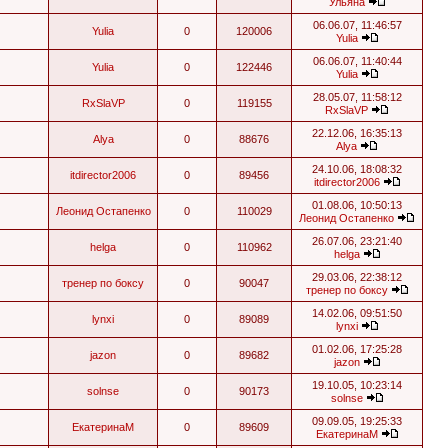
Ульяна
06.06.07, 11:46:57
Yulia
0
120006
Yulia
06.06.07, 11:40:44
Yulia
0
122446
Yulia
28.05.07, 11:58:12
RxSlaVP
0
119155
RxSlaVP
22.12.06, 16:35:13
Alya
0
88676
Alya
24.10.06, 18:08:32
itdirector2006
0
89456
itdirector2006
01.08.06, 10:50:13
Леонид Остапенко
0
110029
Леонид Остапенко
26.07.06, 23:21:40
helga
0
110962
helga
29.03.06, 22:38:12
тренер по боксу
0
90047
тренер по боксу
14.02.06, 09:51:50
lynxi
0
89089
lynxi
01.02.06, 17:25:28
jazon
0
89682
jazon
19.10.05, 10:23:14
solnse
0
90173
solnse
09.09.05, 19:25:33
ЕкатеринаМ
0
89609
ЕкатеринаМ