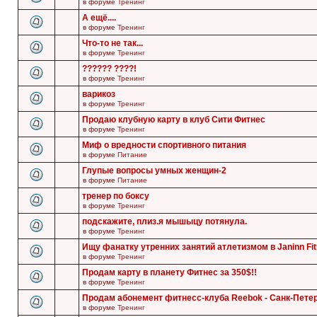
в форуме
Тренинг
А ещё....
в форуме
Тренинг
Что-то не так...
в форуме
Тренинг
?????? ????!
в форуме
Тренинг
варикоз
в форуме
Тренинг
Продаю клубную карту в клуб Сити Фитнес
в форуме
Тренинг
Миф о вредности спортивного питания
в форуме
Питание
Глупые вопросы умных женщин-2
в форуме
Питание
тренер по боксу
в форуме
Тренинг
подскажите, плиз.я мышыцу потянула.
в форуме
Тренинг
Ищу фанатку утренних занятий атлетизмом в Janinn Fi
в форуме
Тренинг
Продам карту в планету Фитнес за 350$!!
в форуме
Тренинг
Продам абонемент фитнесс-клуба Reebok - Санк-Пете
в форуме
Тренинг