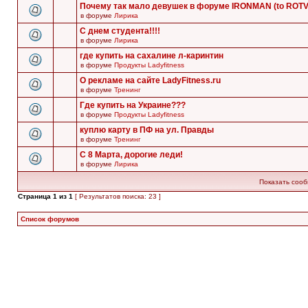
Почему так мало девушек в форуме IRONMAN (to ROT
в форуме
Лирика
С днем студента!!!!
в форуме
Лирика
где купить на сахалине л-каринтин
в форуме
Продукты Ladyfitness
О рекламе на сайте LadyFitness.ru
в форуме
Тренинг
Где купить на Украине???
в форуме
Продукты Ladyfitness
куплю карту в ПФ на ул. Правды
в форуме
Тренинг
С 8 Марта, дорогие леди!
в форуме
Лирика
Показать сооб
Страница
1
из
1
[ Результатов поиска: 23 ]
Список форумов