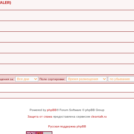
VALER)
щения за:
Поле сортировки:
Powered by
phpBB
® Forum Software © phpBB Group
Защита от спама
предоставлена сервисом
cleantalk.ru
Русская поддержка phpBB