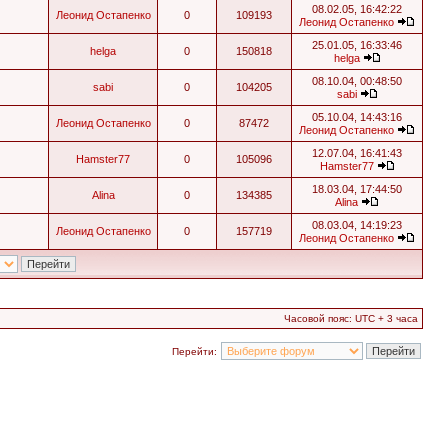
08.02.05, 16:42:22
Леонид Остапенко
0
109193
Леонид Остапенко
25.01.05, 16:33:46
helga
0
150818
helga
08.10.04, 00:48:50
sabi
0
104205
sabi
05.10.04, 14:43:16
Леонид Остапенко
0
87472
Леонид Остапенко
12.07.04, 16:41:43
Hamster77
0
105096
Hamster77
18.03.04, 17:44:50
Alina
0
134385
Alina
08.03.04, 14:19:23
Леонид Остапенко
0
157719
Леонид Остапенко
Часовой пояс: UTC + 3 часа
Перейти: