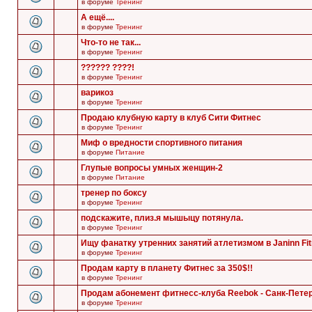
в форуме
Тренинг
А ещё....
в форуме
Тренинг
Что-то не так...
в форуме
Тренинг
?????? ????!
в форуме
Тренинг
варикоз
в форуме
Тренинг
Продаю клубную карту в клуб Сити Фитнес
в форуме
Тренинг
Миф о вредности спортивного питания
в форуме
Питание
Глупые вопросы умных женщин-2
в форуме
Питание
тренер по боксу
в форуме
Тренинг
подскажите, плиз.я мышыцу потянула.
в форуме
Тренинг
Ищу фанатку утренних занятий атлетизмом в Janinn Fi
в форуме
Тренинг
Продам карту в планету Фитнес за 350$!!
в форуме
Тренинг
Продам абонемент фитнесс-клуба Reebok - Санк-Пете
в форуме
Тренинг