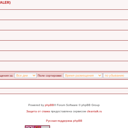
VALER)
щения за:
Поле сортировки:
Powered by
phpBB
® Forum Software © phpBB Group
Защита от спама
предоставлена сервисом
cleantalk.ru
Русская поддержка phpBB