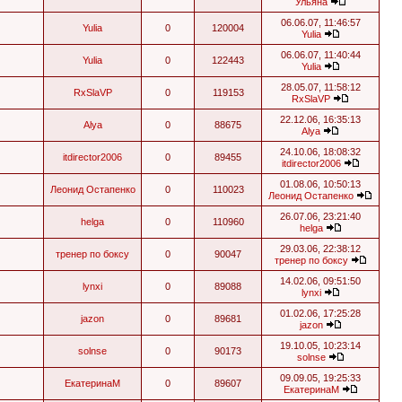
Ульяна
06.06.07, 11:46:57
Yulia
0
120004
Yulia
06.06.07, 11:40:44
Yulia
0
122443
Yulia
28.05.07, 11:58:12
RxSlaVP
0
119153
RxSlaVP
22.12.06, 16:35:13
Alya
0
88675
Alya
24.10.06, 18:08:32
itdirector2006
0
89455
itdirector2006
01.08.06, 10:50:13
Леонид Остапенко
0
110023
Леонид Остапенко
26.07.06, 23:21:40
helga
0
110960
helga
29.03.06, 22:38:12
тренер по боксу
0
90047
тренер по боксу
14.02.06, 09:51:50
lynxi
0
89088
lynxi
01.02.06, 17:25:28
jazon
0
89681
jazon
19.10.05, 10:23:14
solnse
0
90173
solnse
09.09.05, 19:25:33
ЕкатеринаМ
0
89607
ЕкатеринаМ