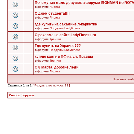
Почему так мало девушек в форуме IRONMAN (to ROT
в форуме
Лирика
С днем студента!!!!
в форуме
Лирика
где купить на сахалине л-каринтин
в форуме
Продукты Ladyfitness
О рекламе на сайте LadyFitness.ru
в форуме
Тренинг
Где купить на Украине???
в форуме
Продукты Ladyfitness
куплю карту в ПФ на ул. Правды
в форуме
Тренинг
С 8 Марта, дорогие леди!
в форуме
Лирика
Показать сооб
Страница
1
из
1
[ Результатов поиска: 23 ]
Список форумов