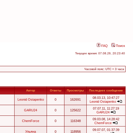
FAQ
Поиск
Текущее время: 07.08.26, 20:23:40
Часовой пояс: UTC + 3 часа
Автор
Ответы
Просмотры
Последнее сообщение
08.03.13, 10:47:27
Leonid Ostapenko
0
162691
Leonid Ostapenko
07.07.11, 11:27:19
GARU24
0
125622
GARU24
09.03.08, 14:28:42
ChemForce
0
116348
ChemForce
09.07.07, 01:37:39
Ульяна
0
118956