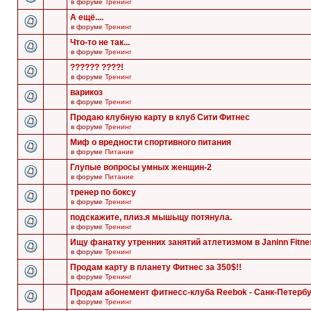
в форуме
Тренинг
А ещё....
в форуме
Тренинг
Что-то не так...
в форуме
Тренинг
?????? ????!
в форуме
Тренинг
варикоз
в форуме
Тренинг
Продаю клубную карту в клуб Сити Фитнес
в форуме
Тренинг
Миф о вредности спортивного питания
в форуме
Питание
Глупые вопросы умных женщин-2
в форуме
Питание
тренер по боксу
в форуме
Тренинг
подскажите, плиз.я мышыцу потянула.
в форуме
Тренинг
Ищу фанатку утренних занятий атлетизмом в Janinn Fitne
в форуме
Тренинг
Продам карту в планету Фитнес за 350$!!
в форуме
Тренинг
Продам абонемент фитнесс-клуба Reebok - Санк-Петербу
в форуме
Тренинг