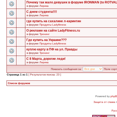
Почему так мало девушек в форуме IRONMAN (to ROTVA
в форуме
Лирика
С днем студента!!!!
в форуме
Лирика
где купить на сахалине л-каринтин
в форуме
Продукты Ladyfitness
О рекламе на сайте LadyFitness.ru
в форуме
Тренинг
Где купить на Украине???
в форуме
Продукты Ladyfitness
куплю карту в ПФ на ул. Правды
в форуме
Тренинг
С 8 Марта, дорогие леди!
в форуме
Лирика
Показать сообщения за:
Поле сорт
Страница
1
из
1
[ Результатов поиска: 23 ]
Список форумов
Powered by
php
Защита от спама
п
Рус