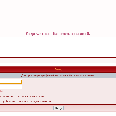
Леди Фитнес - Как стать красивой.
Вход
Для просмотра профилей вы должны быть авторизованы.
ль?
ески входить при каждом посещении
ё пребывание на конференции в этот раз