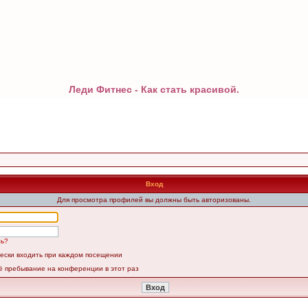
Леди Фитнес - Как стать красивой.
Вход
Для просмотра профилей вы должны быть авторизованы.
ль?
ески входить при каждом посещении
ё пребывание на конференции в этот раз