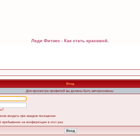
Леди Фитнес - Как стать красивой.
Вход
Для просмотра профилей вы должны быть авторизованы.
ль?
ески входить при каждом посещении
ё пребывание на конференции в этот раз