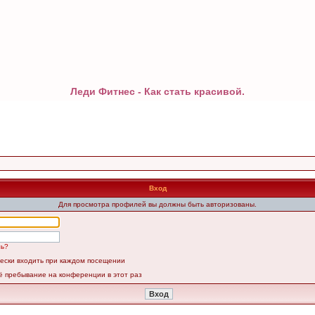
Леди Фитнес - Как стать красивой.
Вход
Для просмотра профилей вы должны быть авторизованы.
ль?
ески входить при каждом посещении
ё пребывание на конференции в этот раз