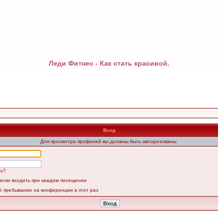
Леди Фитнес - Как стать красивой.
Вход
Для просмотра профилей вы должны быть авторизованы.
ль?
ески входить при каждом посещении
ё пребывание на конференции в этот раз