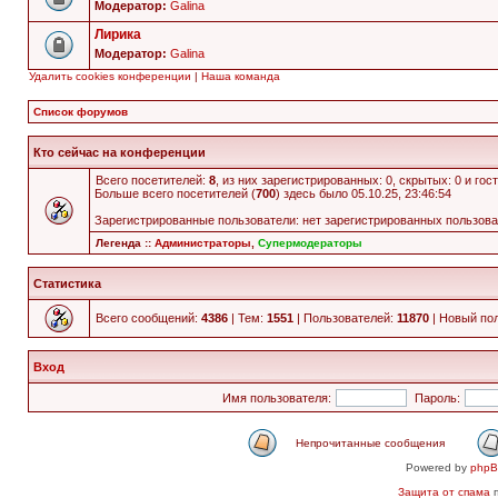
Модератор:
Galina
Лирика
Модератор:
Galina
Удалить cookies конференции
|
Наша команда
Список форумов
Кто сейчас на конференции
Всего посетителей:
8
, из них зарегистрированных: 0, скрытых: 0 и го
Больше всего посетителей (
700
) здесь было 05.10.25, 23:46:54
Зарегистрированные пользователи: нет зарегистрированных пользов
Легенда ::
Администраторы
,
Супермодераторы
Статистика
Всего сообщений:
4386
| Тем:
1551
| Пользователей:
11870
| Новый по
Вход
Имя пользователя:
Пароль:
Непрочитанные сообщения
Powered by
php
Защита от спама
п