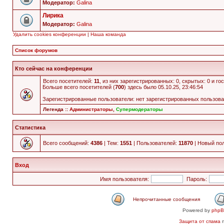
Модератор:
Galina
Лирика
Модератор:
Galina
Удалить cookies конференции
|
Наша команда
Список форумов
Кто сейчас на конференции
Всего посетителей:
11
, из них зарегистрированных: 0, скрытых: 0 и г
Больше всего посетителей (
700
) здесь было 05.10.25, 23:46:54
Зарегистрированные пользователи: нет зарегистрированных пользов
Легенда ::
Администраторы
,
Супермодераторы
Статистика
Всего сообщений:
4386
| Тем:
1551
| Пользователей:
11870
| Новый по
Вход
Имя пользователя:
Пароль:
Непрочитанные сообщения
Powered by
php
Защита от спама
п