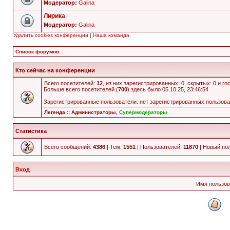
Модератор:
Galina
Лирика
Модератор:
Galina
Удалить cookies конференции
|
Наша команда
Список форумов
Кто сейчас на конференции
Всего посетителей:
12
, из них зарегистрированных: 0, скрытых: 0 и г
Больше всего посетителей (
700
) здесь было 05.10.25, 23:46:54
Зарегистрированные пользователи: нет зарегистрированных пользов
Легенда ::
Администраторы
,
Супермодераторы
Статистика
Всего сообщений:
4386
| Тем:
1551
| Пользователей:
11870
| Новый по
Вход
Имя пользов