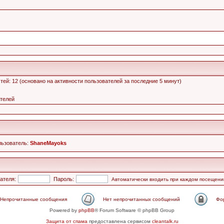
остей: 12 (основано на активности пользователей за последние 5 минут)
ателей
льзователь:
ShaneMayoks
ателя:
Пароль:
Автоматически входить при каждом посещени
Непрочитанные сообщения
Нет непрочитанных сообщений
Фо
Powered by
phpBB
® Forum Software © phpBB Group
Защита от спама
предоставлена сервисом
cleantalk.ru