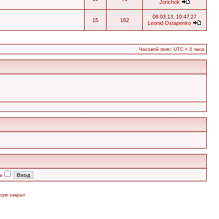
Jorichok
08.03.13, 10:47:27
15
162
Leonid Ostapenko
Часовой пояс: UTC + 3 часа
и
рум закрыт