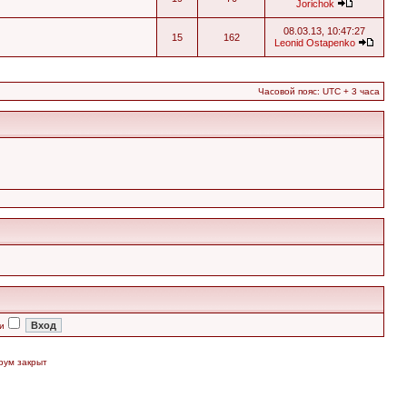
Jorichok
08.03.13, 10:47:27
15
162
Leonid Ostapenko
Часовой пояс: UTC + 3 часа
и
рум закрыт