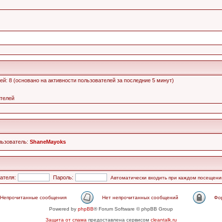
стей: 8 (основано на активности пользователей за последние 5 минут)
ателей
льзователь:
ShaneMayoks
ателя:
Пароль:
Автоматически входить при каждом посещени
Непрочитанные сообщения
Нет непрочитанных сообщений
Фо
Powered by
phpBB
® Forum Software © phpBB Group
Защита от спама
предоставлена сервисом
cleantalk.ru