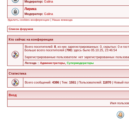
Модератор:
Galina
Лирика
Модератор:
Galina
Удалить cookies конференции
|
Наша команда
Список форумов
Кто сейчас на конференции
Всего посетителей:
8
, из них зарегистрированных: 0, скрытых: 0 и го
Больше всего посетителей (
700
) здесь было 05.10.25, 23:46:54
Зарегистрированные пользователи: нет зарегистрированных пользов
Легенда ::
Администраторы
,
Супермодераторы
Статистика
Всего сообщений:
4386
| Тем:
1551
| Пользователей:
11870
| Новый по
Вход
Имя пользов