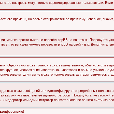
льшинство настроек, могут только зарегистрированные пользователи. Есл
 летнего времени, но время отображается по-прежнему неверное, значит
ии, или же просто никто не перевёл phpBB на ваш язык. Попробуйте узн
ествует, то вы сами можете перевести phpBB на свой язык. Дополнител
ия. Одно из них может относиться к вашему званию, обычно это звёздо
лее крупное, изображение известно как «аватара» и обычно уникально д
ь использованы. Если вы не можете использовать аватары, свяжитесь с
озданных вами сообщений или идентифицируют определённых пользовате
так как они установлены её администратором. Пожалуйста, не засоряйт
, и модератор или администратор понизят значение вашего счётчика со
а конференцию!