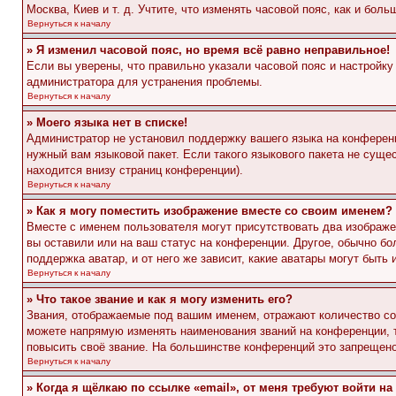
Москва, Киев и т. д. Учтите, что изменять часовой пояс, как и бо
Вернуться к началу
» Я изменил часовой пояс, но время всё равно неправильное!
Если вы уверены, что правильно указали часовой пояс и настройку
администратора для устранения проблемы.
Вернуться к началу
» Моего языка нет в списке!
Администратор не установил поддержку вашего языка на конференц
нужный вам языковой пакет. Если такого языкового пакета не сущ
находится внизу страниц конференции).
Вернуться к началу
» Как я могу поместить изображение вместе со своим именем?
Вместе с именем пользователя могут присутствовать два изображен
вы оставили или на ваш статус на конференции. Другое, обычно бо
поддержка аватар, и от него же зависит, какие аватары могут быт
Вернуться к началу
» Что такое звание и как я могу изменить его?
Звания, отображаемые под вашим именем, отражают количество с
можете напрямую изменять наименования званий на конференции, 
повысить своё звание. На большинстве конференций это запрещено
Вернуться к началу
» Когда я щёлкаю по ссылке «email», от меня требуют войти н