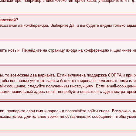
мпьютере, например в библиотеке, интернет-кафе, университете и т. д
ователей?
ебывание на конференции
. Выберите
Да
, и вы будете видны только адм
учить новый. Перейдите на страницу входа на конференцию и щёлкните 
ы, то возможны два варианта. Если включена поддержка COPPA и при ре
чтобы все новые учётные записи были активированы пользователями или
ail-сообщение, следуйте полученным инструкциям. Если email-сообщение
ввели правильный адрес email, попробуйте связаться с администратором
ии, проверьте свои имя и пароль и попробуйте войти снова. Возможно,
льзователей, длительное время не оставляющих сообщения, чтобы умен