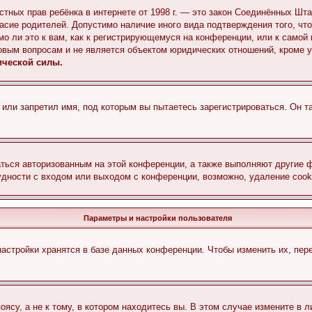
 частных прав ребёнка в интернете от 1998 г. — это закон Соединённых 
асие родителей. Допустимо наличие иного вида подтверждения того, чт
о ли это к вам, как к регистрирующемуся на конференции, или к самой
овым вопросам и не является объектом юридических отношений, кроме 
ической силы.
или запретил имя, под которым вы пытаетесь зарегистрироваться. Он т
аться авторизованным на этой конференции, а также выполняют другие ф
дности с входом или выходом с конференции, возможно, удаление cook
Параметры и настройки пользователя
астройки хранятся в базе данных конференции. Чтобы изменить их, пер
су, а не к тому, в котором находитесь вы. В этом случае измените в ли