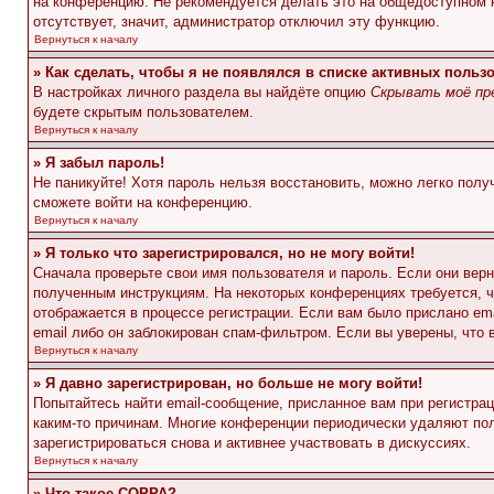
на конференцию. Не рекомендуется делать это на общедоступном ко
отсутствует, значит, администратор отключил эту функцию.
Вернуться к началу
» Как сделать, чтобы я не появлялся в списке активных польз
В настройках личного раздела вы найдёте опцию
Скрывать моё пр
будете скрытым пользователем.
Вернуться к началу
» Я забыл пароль!
Не паникуйте! Хотя пароль нельзя восстановить, можно легко пол
сможете войти на конференцию.
Вернуться к началу
» Я только что зарегистрировался, но не могу войти!
Сначала проверьте свои имя пользователя и пароль. Если они верн
полученным инструкциям. На некоторых конференциях требуется, 
отображается в процессе регистрации. Если вам было прислано em
email либо он заблокирован спам-фильтром. Если вы уверены, что 
Вернуться к началу
» Я давно зарегистрирован, но больше не могу войти!
Попытайтесь найти email-сообщение, присланное вам при регистрац
каким-то причинам. Многие конференции периодически удаляют по
зарегистрироваться снова и активнее участвовать в дискуссиях.
Вернуться к началу
» Что такое COPPA?