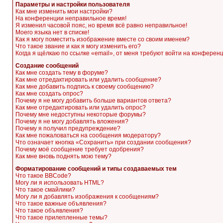
Параметры и настройки пользователя
Как мне изменить мои настройки?
На конференции неправильное время!
Я изменил часовой пояс, но время всё равно неправильное!
Моего языка нет в списке!
Как я могу поместить изображение вместе со своим именем?
Что такое звание и как я могу изменить его?
Когда я щёлкаю по ссылке «email», от меня требуют войти на конферен
Создание сообщений
Как мне создать тему в форуме?
Как мне отредактировать или удалить сообщение?
Как мне добавить подпись к своему сообщению?
Как мне создать опрос?
Почему я не могу добавить больше вариантов ответа?
Как мне отредактировать или удалить опрос?
Почему мне недоступны некоторые форумы?
Почему я не могу добавлять вложения?
Почему я получил предупреждение?
Как мне пожаловаться на сообщения модератору?
Что означает кнопка «Сохранить» при создании сообщения?
Почему моё сообщение требует одобрения?
Как мне вновь поднять мою тему?
Форматирование сообщений и типы создаваемых тем
Что такое BBCode?
Могу ли я использовать HTML?
Что такое смайлики?
Могу ли я добавлять изображения к сообщениям?
Что такое важные объявления?
Что такое объявления?
Что такое прилепленные темы?