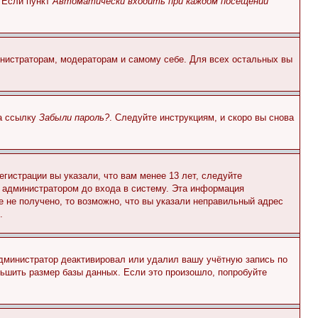
. Если пункт
Автоматически входить при каждом посещении
инистраторам, модераторам и самому себе. Для всех остальных вы
на ссылку
Забыли пароль?
. Следуйте инструкциям, и скоро вы снова
гистрации вы указали, что вам менее 13 лет, следуйте
 администратором до входа в систему. Эта информация
 не получено, то возможно, что вы указали неправильный адрес
.
 администратор деактивировал или удалил вашу учётную запись по
ьшить размер базы данных. Если это произошло, попробуйте