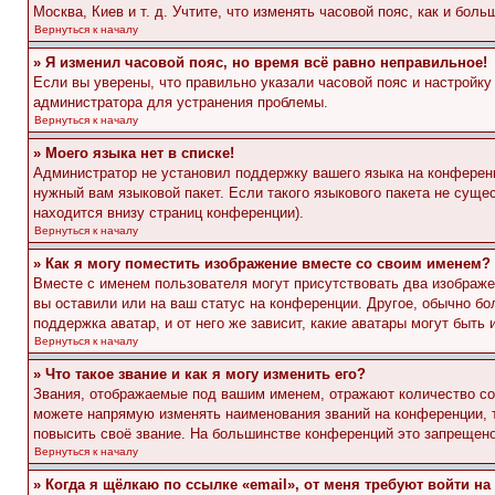
Москва, Киев и т. д. Учтите, что изменять часовой пояс, как и бо
Вернуться к началу
» Я изменил часовой пояс, но время всё равно неправильное!
Если вы уверены, что правильно указали часовой пояс и настройку
администратора для устранения проблемы.
Вернуться к началу
» Моего языка нет в списке!
Администратор не установил поддержку вашего языка на конференц
нужный вам языковой пакет. Если такого языкового пакета не сущ
находится внизу страниц конференции).
Вернуться к началу
» Как я могу поместить изображение вместе со своим именем?
Вместе с именем пользователя могут присутствовать два изображен
вы оставили или на ваш статус на конференции. Другое, обычно бо
поддержка аватар, и от него же зависит, какие аватары могут быт
Вернуться к началу
» Что такое звание и как я могу изменить его?
Звания, отображаемые под вашим именем, отражают количество с
можете напрямую изменять наименования званий на конференции, 
повысить своё звание. На большинстве конференций это запрещено
Вернуться к началу
» Когда я щёлкаю по ссылке «email», от меня требуют войти н