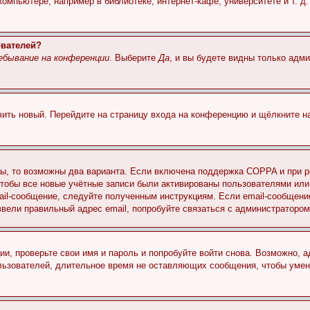
мпьютере, например в библиотеке, интернет-кафе, университете и т. д
ователей?
ебывание на конференции
. Выберите
Да
, и вы будете видны только адм
учить новый. Перейдите на страницу входа на конференцию и щёлкните 
ы, то возможны два варианта. Если включена поддержка COPPA и при ре
чтобы все новые учётные записи были активированы пользователями или
ail-сообщение, следуйте полученным инструкциям. Если email-сообщение
ввели правильный адрес email, попробуйте связаться с администратором
ии, проверьте свои имя и пароль и попробуйте войти снова. Возможно,
льзователей, длительное время не оставляющих сообщения, чтобы умен