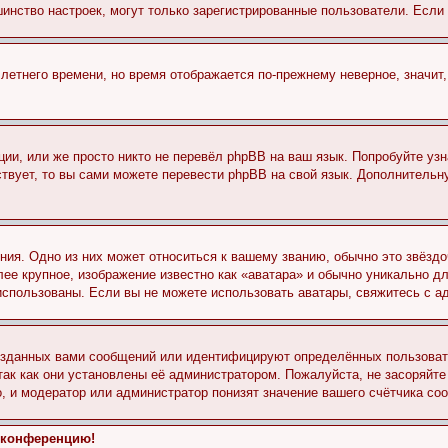
льшинство настроек, могут только зарегистрированные пользователи. Есл
 летнего времени, но время отображается по-прежнему неверное, значит
ии, или же просто никто не перевёл phpBB на ваш язык. Попробуйте узн
ествует, то вы сами можете перевести phpBB на свой язык. Дополнител
ия. Одно из них может относиться к вашему званию, обычно это звёздо
лее крупное, изображение известно как «аватара» и обычно уникально д
ь использованы. Если вы не можете использовать аватары, свяжитесь с
озданных вами сообщений или идентифицируют определённых пользовате
так как они установлены её администратором. Пожалуйста, не засоряйт
, и модератор или администратор понизят значение вашего счётчика со
а конференцию!