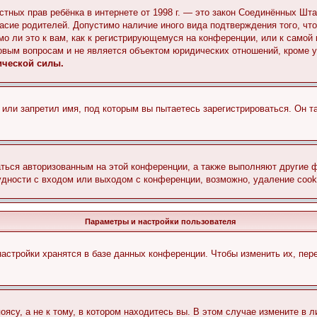
 частных прав ребёнка в интернете от 1998 г. — это закон Соединённых 
асие родителей. Допустимо наличие иного вида подтверждения того, чт
о ли это к вам, как к регистрирующемуся на конференции, или к самой
овым вопросам и не является объектом юридических отношений, кроме 
ической силы.
или запретил имя, под которым вы пытаетесь зарегистрироваться. Он т
аться авторизованным на этой конференции, а также выполняют другие ф
дности с входом или выходом с конференции, возможно, удаление cook
Параметры и настройки пользователя
астройки хранятся в базе данных конференции. Чтобы изменить их, пер
су, а не к тому, в котором находитесь вы. В этом случае измените в ли