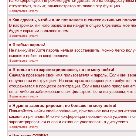
на конференцию. Не рекомендуется делать это на общедоступном ко
отсутствует, значит, администратор отключил эту функцию.
Вернуться к началу
» Как сделать, чтобы я не появлялся в списке активных польз
В настройках личного раздела вы найдёте опцию
Скрывать моё пр
будете скрытым пользователем.
Вернуться к началу
» Я забыл пароль!
Не паникуйте! Хотя пароль нельзя восстановить, можно легко пол
сможете войти на конференцию.
Вернуться к началу
» Я только что зарегистрировался, но не могу войти!
Сначала проверьте свои имя пользователя и пароль. Если они верн
полученным инструкциям. На некоторых конференциях требуется, 
отображается в процессе регистрации. Если вам было прислано em
email либо он заблокирован спам-фильтром. Если вы уверены, что 
Вернуться к началу
» Я давно зарегистрирован, но больше не могу войти!
Попытайтесь найти email-сообщение, присланное вам при регистрац
каким-то причинам. Многие конференции периодически удаляют по
зарегистрироваться снова и активнее участвовать в дискуссиях.
Вернуться к началу
» Что такое COPPA?