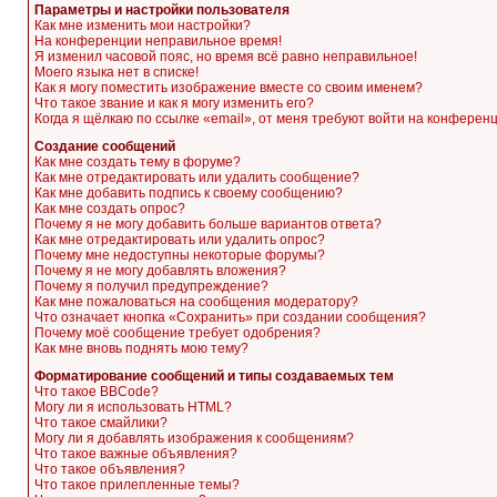
Параметры и настройки пользователя
Как мне изменить мои настройки?
На конференции неправильное время!
Я изменил часовой пояс, но время всё равно неправильное!
Моего языка нет в списке!
Как я могу поместить изображение вместе со своим именем?
Что такое звание и как я могу изменить его?
Когда я щёлкаю по ссылке «email», от меня требуют войти на конферен
Создание сообщений
Как мне создать тему в форуме?
Как мне отредактировать или удалить сообщение?
Как мне добавить подпись к своему сообщению?
Как мне создать опрос?
Почему я не могу добавить больше вариантов ответа?
Как мне отредактировать или удалить опрос?
Почему мне недоступны некоторые форумы?
Почему я не могу добавлять вложения?
Почему я получил предупреждение?
Как мне пожаловаться на сообщения модератору?
Что означает кнопка «Сохранить» при создании сообщения?
Почему моё сообщение требует одобрения?
Как мне вновь поднять мою тему?
Форматирование сообщений и типы создаваемых тем
Что такое BBCode?
Могу ли я использовать HTML?
Что такое смайлики?
Могу ли я добавлять изображения к сообщениям?
Что такое важные объявления?
Что такое объявления?
Что такое прилепленные темы?