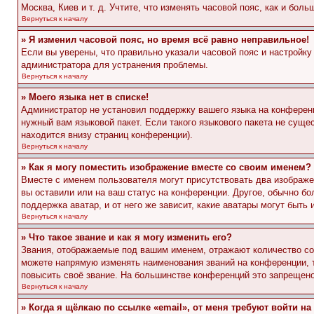
Москва, Киев и т. д. Учтите, что изменять часовой пояс, как и бо
Вернуться к началу
» Я изменил часовой пояс, но время всё равно неправильное!
Если вы уверены, что правильно указали часовой пояс и настройку
администратора для устранения проблемы.
Вернуться к началу
» Моего языка нет в списке!
Администратор не установил поддержку вашего языка на конференц
нужный вам языковой пакет. Если такого языкового пакета не сущ
находится внизу страниц конференции).
Вернуться к началу
» Как я могу поместить изображение вместе со своим именем?
Вместе с именем пользователя могут присутствовать два изображен
вы оставили или на ваш статус на конференции. Другое, обычно бо
поддержка аватар, и от него же зависит, какие аватары могут быт
Вернуться к началу
» Что такое звание и как я могу изменить его?
Звания, отображаемые под вашим именем, отражают количество с
можете напрямую изменять наименования званий на конференции, 
повысить своё звание. На большинстве конференций это запрещено
Вернуться к началу
» Когда я щёлкаю по ссылке «email», от меня требуют войти н