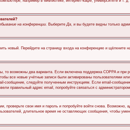
мпьютере, например в библиотеке, интернет-кафе, университете и т. д
ователей?
ебывание на конференции
. Выберите
Да
, и вы будете видны только адм
учить новый. Перейдите на страницу входа на конференцию и щёлкните 
ы, то возможны два варианта. Если включена поддержка COPPA и при ре
чтобы все новые учётные записи были активированы пользователями или
ail-сообщение, следуйте полученным инструкциям. Если email-сообщение
ввели правильный адрес email, попробуйте связаться с администратором
ии, проверьте свои имя и пароль и попробуйте войти снова. Возможно,
льзователей, длительное время не оставляющих сообщения, чтобы умен