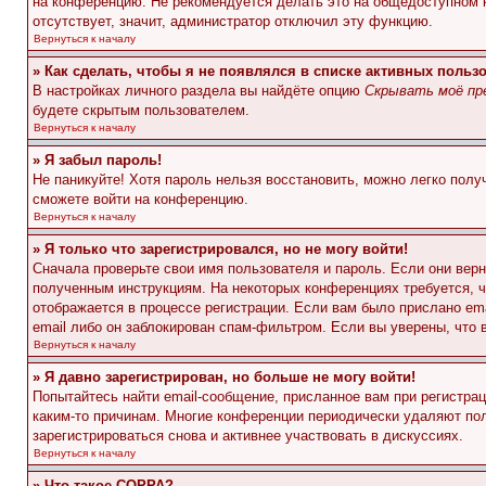
на конференцию. Не рекомендуется делать это на общедоступном ко
отсутствует, значит, администратор отключил эту функцию.
Вернуться к началу
» Как сделать, чтобы я не появлялся в списке активных польз
В настройках личного раздела вы найдёте опцию
Скрывать моё пр
будете скрытым пользователем.
Вернуться к началу
» Я забыл пароль!
Не паникуйте! Хотя пароль нельзя восстановить, можно легко пол
сможете войти на конференцию.
Вернуться к началу
» Я только что зарегистрировался, но не могу войти!
Сначала проверьте свои имя пользователя и пароль. Если они верн
полученным инструкциям. На некоторых конференциях требуется, 
отображается в процессе регистрации. Если вам было прислано em
email либо он заблокирован спам-фильтром. Если вы уверены, что 
Вернуться к началу
» Я давно зарегистрирован, но больше не могу войти!
Попытайтесь найти email-сообщение, присланное вам при регистрац
каким-то причинам. Многие конференции периодически удаляют по
зарегистрироваться снова и активнее участвовать в дискуссиях.
Вернуться к началу
» Что такое COPPA?