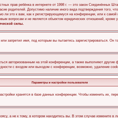
 частных прав ребёнка в интернете от 1998 г. — это закон Соединённых 
асие родителей. Допустимо наличие иного вида подтверждения того, чт
о ли это к вам, как к регистрирующемуся на конференции, или к самой
овым вопросам и не является объектом юридических отношений, кроме 
ической силы.
или запретил имя, под которым вы пытаетесь зарегистрироваться. Он т
аться авторизованным на этой конференции, а также выполняют другие ф
дности с входом или выходом с конференции, возможно, удаление cook
Параметры и настройки пользователя
астройки хранятся в базе данных конференции. Чтобы изменить их, пер
су, а не к тому, в котором находитесь вы. В этом случае измените в ли