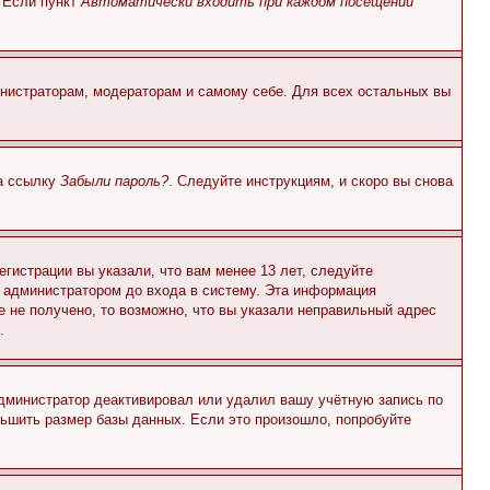
. Если пункт
Автоматически входить при каждом посещении
инистраторам, модераторам и самому себе. Для всех остальных вы
на ссылку
Забыли пароль?
. Следуйте инструкциям, и скоро вы снова
гистрации вы указали, что вам менее 13 лет, следуйте
 администратором до входа в систему. Эта информация
 не получено, то возможно, что вы указали неправильный адрес
.
 администратор деактивировал или удалил вашу учётную запись по
ьшить размер базы данных. Если это произошло, попробуйте