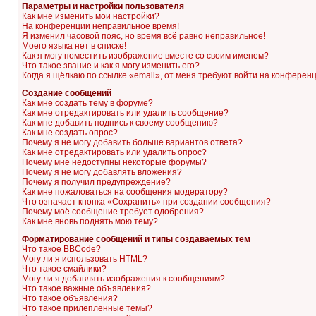
Параметры и настройки пользователя
Как мне изменить мои настройки?
На конференции неправильное время!
Я изменил часовой пояс, но время всё равно неправильное!
Моего языка нет в списке!
Как я могу поместить изображение вместе со своим именем?
Что такое звание и как я могу изменить его?
Когда я щёлкаю по ссылке «email», от меня требуют войти на конферен
Создание сообщений
Как мне создать тему в форуме?
Как мне отредактировать или удалить сообщение?
Как мне добавить подпись к своему сообщению?
Как мне создать опрос?
Почему я не могу добавить больше вариантов ответа?
Как мне отредактировать или удалить опрос?
Почему мне недоступны некоторые форумы?
Почему я не могу добавлять вложения?
Почему я получил предупреждение?
Как мне пожаловаться на сообщения модератору?
Что означает кнопка «Сохранить» при создании сообщения?
Почему моё сообщение требует одобрения?
Как мне вновь поднять мою тему?
Форматирование сообщений и типы создаваемых тем
Что такое BBCode?
Могу ли я использовать HTML?
Что такое смайлики?
Могу ли я добавлять изображения к сообщениям?
Что такое важные объявления?
Что такое объявления?
Что такое прилепленные темы?