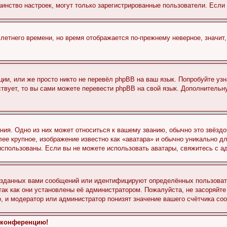
льшинство настроек, могут только зарегистрированные пользователи. Есл
 летнего времени, но время отображается по-прежнему неверное, значит
ии, или же просто никто не перевёл phpBB на ваш язык. Попробуйте узн
ествует, то вы сами можете перевести phpBB на свой язык. Дополнител
ия. Одно из них может относиться к вашему званию, обычно это звёздо
лее крупное, изображение известно как «аватара» и обычно уникально д
ь использованы. Если вы не можете использовать аватары, свяжитесь с
озданных вами сообщений или идентифицируют определённых пользовате
так как они установлены её администратором. Пожалуйста, не засоряйт
, и модератор или администратор понизят значение вашего счётчика со
а конференцию!