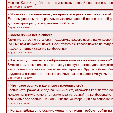
Москва, Киев и т. д. Учтите, что изменять часовой пояс, как и бо
Вернуться к началу
» Я изменил часовой пояс, но время всё равно неправильное!
Если вы уверены, что правильно указали часовой пояс и настройку
администратора для устранения проблемы.
Вернуться к началу
» Моего языка нет в списке!
Администратор не установил поддержку вашего языка на конференц
нужный вам языковой пакет. Если такого языкового пакета не сущ
находится внизу страниц конференции).
Вернуться к началу
» Как я могу поместить изображение вместе со своим именем?
Вместе с именем пользователя могут присутствовать два изображен
вы оставили или на ваш статус на конференции. Другое, обычно бо
поддержка аватар, и от него же зависит, какие аватары могут быт
Вернуться к началу
» Что такое звание и как я могу изменить его?
Звания, отображаемые под вашим именем, отражают количество с
можете напрямую изменять наименования званий на конференции, 
повысить своё звание. На большинстве конференций это запрещено
Вернуться к началу
» Когда я щёлкаю по ссылке «email», от меня требуют войти н