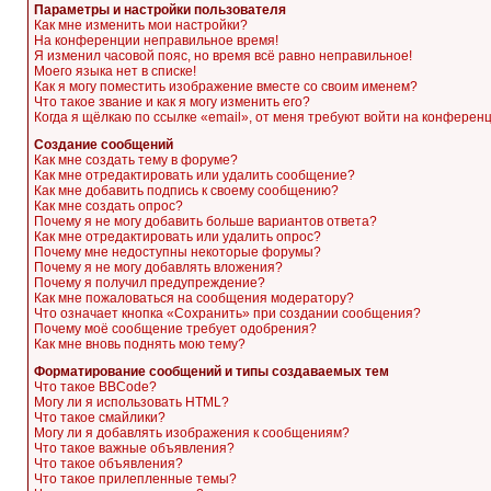
Параметры и настройки пользователя
Как мне изменить мои настройки?
На конференции неправильное время!
Я изменил часовой пояс, но время всё равно неправильное!
Моего языка нет в списке!
Как я могу поместить изображение вместе со своим именем?
Что такое звание и как я могу изменить его?
Когда я щёлкаю по ссылке «email», от меня требуют войти на конферен
Создание сообщений
Как мне создать тему в форуме?
Как мне отредактировать или удалить сообщение?
Как мне добавить подпись к своему сообщению?
Как мне создать опрос?
Почему я не могу добавить больше вариантов ответа?
Как мне отредактировать или удалить опрос?
Почему мне недоступны некоторые форумы?
Почему я не могу добавлять вложения?
Почему я получил предупреждение?
Как мне пожаловаться на сообщения модератору?
Что означает кнопка «Сохранить» при создании сообщения?
Почему моё сообщение требует одобрения?
Как мне вновь поднять мою тему?
Форматирование сообщений и типы создаваемых тем
Что такое BBCode?
Могу ли я использовать HTML?
Что такое смайлики?
Могу ли я добавлять изображения к сообщениям?
Что такое важные объявления?
Что такое объявления?
Что такое прилепленные темы?