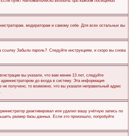
. Если пункт
Автоматически входить при каждом посещении
инистраторам, модераторам и самому себе. Для всех остальных вы
на ссылку
Забыли пароль?
. Следуйте инструкциям, и скоро вы снова
гистрации вы указали, что вам менее 13 лет, следуйте
 администратором до входа в систему. Эта информация
 не получено, то возможно, что вы указали неправильный адрес
.
 администратор деактивировал или удалил вашу учётную запись по
ьшить размер базы данных. Если это произошло, попробуйте