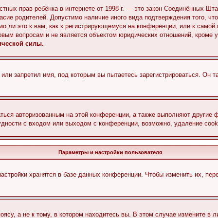
 частных прав ребёнка в интернете от 1998 г. — это закон Соединённых 
асие родителей. Допустимо наличие иного вида подтверждения того, чт
о ли это к вам, как к регистрирующемуся на конференции, или к самой
овым вопросам и не является объектом юридических отношений, кроме 
ической силы.
или запретил имя, под которым вы пытаетесь зарегистрироваться. Он т
аться авторизованным на этой конференции, а также выполняют другие ф
дности с входом или выходом с конференции, возможно, удаление cook
Параметры и настройки пользователя
астройки хранятся в базе данных конференции. Чтобы изменить их, пер
су, а не к тому, в котором находитесь вы. В этом случае измените в ли