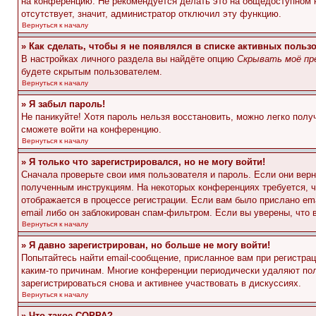
на конференцию. Не рекомендуется делать это на общедоступном ко
отсутствует, значит, администратор отключил эту функцию.
Вернуться к началу
» Как сделать, чтобы я не появлялся в списке активных польз
В настройках личного раздела вы найдёте опцию
Скрывать моё пр
будете скрытым пользователем.
Вернуться к началу
» Я забыл пароль!
Не паникуйте! Хотя пароль нельзя восстановить, можно легко пол
сможете войти на конференцию.
Вернуться к началу
» Я только что зарегистрировался, но не могу войти!
Сначала проверьте свои имя пользователя и пароль. Если они верн
полученным инструкциям. На некоторых конференциях требуется, 
отображается в процессе регистрации. Если вам было прислано em
email либо он заблокирован спам-фильтром. Если вы уверены, что 
Вернуться к началу
» Я давно зарегистрирован, но больше не могу войти!
Попытайтесь найти email-сообщение, присланное вам при регистрац
каким-то причинам. Многие конференции периодически удаляют по
зарегистрироваться снова и активнее участвовать в дискуссиях.
Вернуться к началу
» Что такое COPPA?