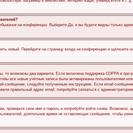
мпьютере, например в библиотеке, интернет-кафе, университете и т. д
ователей?
ебывание на конференции
. Выберите
Да
, и вы будете видны только адм
учить новый. Перейдите на страницу входа на конференцию и щёлкните 
ы, то возможны два варианта. Если включена поддержка COPPA и при ре
чтобы все новые учётные записи были активированы пользователями или
ail-сообщение, следуйте полученным инструкциям. Если email-сообщение
ввели правильный адрес email, попробуйте связаться с администратором
ии, проверьте свои имя и пароль и попробуйте войти снова. Возможно,
льзователей, длительное время не оставляющих сообщения, чтобы умен