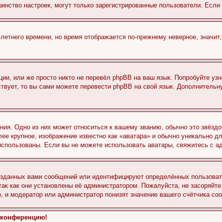
льшинство настроек, могут только зарегистрированные пользователи. Есл
 летнего времени, но время отображается по-прежнему неверное, значит
ии, или же просто никто не перевёл phpBB на ваш язык. Попробуйте узн
ествует, то вы сами можете перевести phpBB на свой язык. Дополнител
ия. Одно из них может относиться к вашему званию, обычно это звёздо
лее крупное, изображение известно как «аватара» и обычно уникально д
ь использованы. Если вы не можете использовать аватары, свяжитесь с
озданных вами сообщений или идентифицируют определённых пользовате
так как они установлены её администратором. Пожалуйста, не засоряйт
, и модератор или администратор понизят значение вашего счётчика со
а конференцию!