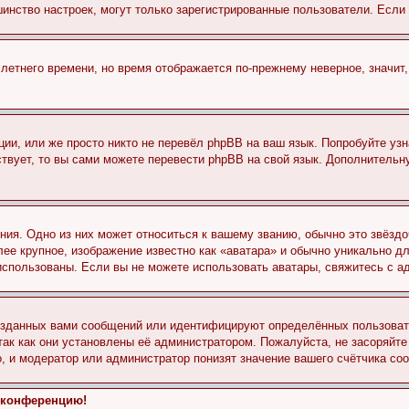
льшинство настроек, могут только зарегистрированные пользователи. Есл
 летнего времени, но время отображается по-прежнему неверное, значит
ии, или же просто никто не перевёл phpBB на ваш язык. Попробуйте узн
ествует, то вы сами можете перевести phpBB на свой язык. Дополнител
ия. Одно из них может относиться к вашему званию, обычно это звёздо
лее крупное, изображение известно как «аватара» и обычно уникально д
ь использованы. Если вы не можете использовать аватары, свяжитесь с
озданных вами сообщений или идентифицируют определённых пользовате
так как они установлены её администратором. Пожалуйста, не засоряйт
, и модератор или администратор понизят значение вашего счётчика со
а конференцию!