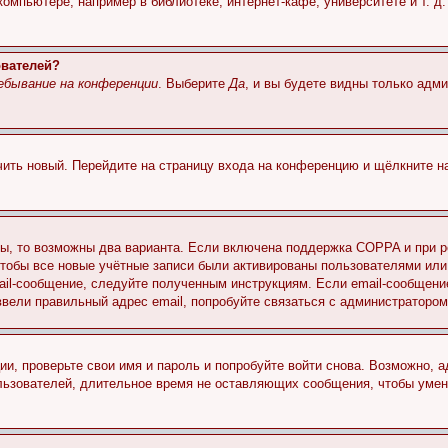
мпьютере, например в библиотеке, интернет-кафе, университете и т. д
ователей?
ебывание на конференции
. Выберите
Да
, и вы будете видны только адм
учить новый. Перейдите на страницу входа на конференцию и щёлкните 
ы, то возможны два варианта. Если включена поддержка COPPA и при ре
чтобы все новые учётные записи были активированы пользователями или
ail-сообщение, следуйте полученным инструкциям. Если email-сообщение
ввели правильный адрес email, попробуйте связаться с администратором
ии, проверьте свои имя и пароль и попробуйте войти снова. Возможно,
льзователей, длительное время не оставляющих сообщения, чтобы умен