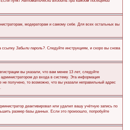
. Если пункт
Автоматически входить при каждом посещении
инистраторам, модераторам и самому себе. Для всех остальных вы
на ссылку
Забыли пароль?
. Следуйте инструкциям, и скоро вы снова
гистрации вы указали, что вам менее 13 лет, следуйте
 администратором до входа в систему. Эта информация
 не получено, то возможно, что вы указали неправильный адрес
.
 администратор деактивировал или удалил вашу учётную запись по
ьшить размер базы данных. Если это произошло, попробуйте