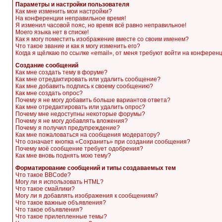
Параметры и настройки пользователя
Как мне изменить мои настройки?
На конференции неправильное время!
Я изменил часовой пояс, но время всё равно неправильное!
Моего языка нет в списке!
Как я могу поместить изображение вместе со своим именем?
Что такое звание и как я могу изменить его?
Когда я щёлкаю по ссылке «email», от меня требуют войти на конферен
Создание сообщений
Как мне создать тему в форуме?
Как мне отредактировать или удалить сообщение?
Как мне добавить подпись к своему сообщению?
Как мне создать опрос?
Почему я не могу добавить больше вариантов ответа?
Как мне отредактировать или удалить опрос?
Почему мне недоступны некоторые форумы?
Почему я не могу добавлять вложения?
Почему я получил предупреждение?
Как мне пожаловаться на сообщения модератору?
Что означает кнопка «Сохранить» при создании сообщения?
Почему моё сообщение требует одобрения?
Как мне вновь поднять мою тему?
Форматирование сообщений и типы создаваемых тем
Что такое BBCode?
Могу ли я использовать HTML?
Что такое смайлики?
Могу ли я добавлять изображения к сообщениям?
Что такое важные объявления?
Что такое объявления?
Что такое прилепленные темы?