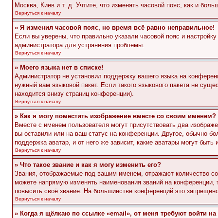
Москва, Киев и т. д. Учтите, что изменять часовой пояс, как и бо
Вернуться к началу
» Я изменил часовой пояс, но время всё равно неправильное!
Если вы уверены, что правильно указали часовой пояс и настройку
администратора для устранения проблемы.
Вернуться к началу
» Моего языка нет в списке!
Администратор не установил поддержку вашего языка на конференц
нужный вам языковой пакет. Если такого языкового пакета не сущ
находится внизу страниц конференции).
Вернуться к началу
» Как я могу поместить изображение вместе со своим именем?
Вместе с именем пользователя могут присутствовать два изображен
вы оставили или на ваш статус на конференции. Другое, обычно бо
поддержка аватар, и от него же зависит, какие аватары могут быт
Вернуться к началу
» Что такое звание и как я могу изменить его?
Звания, отображаемые под вашим именем, отражают количество с
можете напрямую изменять наименования званий на конференции, 
повысить своё звание. На большинстве конференций это запрещено
Вернуться к началу
» Когда я щёлкаю по ссылке «email», от меня требуют войти н