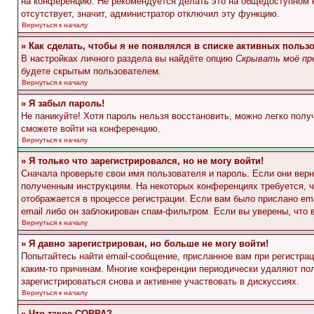
на конференцию. Не рекомендуется делать это на общедоступном ко
отсутствует, значит, администратор отключил эту функцию.
Вернуться к началу
» Как сделать, чтобы я не появлялся в списке активных польз
В настройках личного раздела вы найдёте опцию
Скрывать моё пр
будете скрытым пользователем.
Вернуться к началу
» Я забыл пароль!
Не паникуйте! Хотя пароль нельзя восстановить, можно легко пол
сможете войти на конференцию.
Вернуться к началу
» Я только что зарегистрировался, но не могу войти!
Сначала проверьте свои имя пользователя и пароль. Если они верн
полученным инструкциям. На некоторых конференциях требуется, 
отображается в процессе регистрации. Если вам было прислано em
email либо он заблокирован спам-фильтром. Если вы уверены, что 
Вернуться к началу
» Я давно зарегистрирован, но больше не могу войти!
Попытайтесь найти email-сообщение, присланное вам при регистрац
каким-то причинам. Многие конференции периодически удаляют по
зарегистрироваться снова и активнее участвовать в дискуссиях.
Вернуться к началу
» Что такое COPPA?