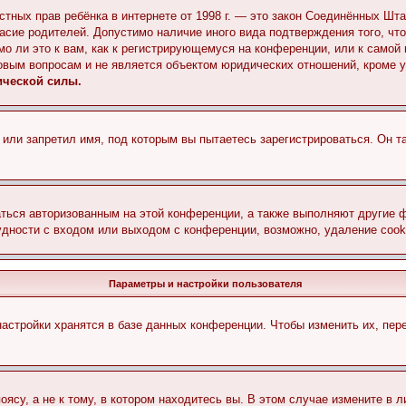
 частных прав ребёнка в интернете от 1998 г. — это закон Соединённых 
асие родителей. Допустимо наличие иного вида подтверждения того, чт
о ли это к вам, как к регистрирующемуся на конференции, или к самой
овым вопросам и не является объектом юридических отношений, кроме 
ической силы.
или запретил имя, под которым вы пытаетесь зарегистрироваться. Он т
аться авторизованным на этой конференции, а также выполняют другие ф
дности с входом или выходом с конференции, возможно, удаление cook
Параметры и настройки пользователя
астройки хранятся в базе данных конференции. Чтобы изменить их, пер
су, а не к тому, в котором находитесь вы. В этом случае измените в ли