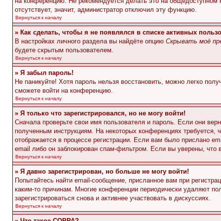
на конференцию. Не рекомендуется делать это на общедоступном ко
отсутствует, значит, администратор отключил эту функцию.
Вернуться к началу
» Как сделать, чтобы я не появлялся в списке активных польз
В настройках личного раздела вы найдёте опцию
Скрывать моё пр
будете скрытым пользователем.
Вернуться к началу
» Я забыл пароль!
Не паникуйте! Хотя пароль нельзя восстановить, можно легко пол
сможете войти на конференцию.
Вернуться к началу
» Я только что зарегистрировался, но не могу войти!
Сначала проверьте свои имя пользователя и пароль. Если они верн
полученным инструкциям. На некоторых конференциях требуется, 
отображается в процессе регистрации. Если вам было прислано em
email либо он заблокирован спам-фильтром. Если вы уверены, что 
Вернуться к началу
» Я давно зарегистрирован, но больше не могу войти!
Попытайтесь найти email-сообщение, присланное вам при регистрац
каким-то причинам. Многие конференции периодически удаляют по
зарегистрироваться снова и активнее участвовать в дискуссиях.
Вернуться к началу
» Что такое COPPA?