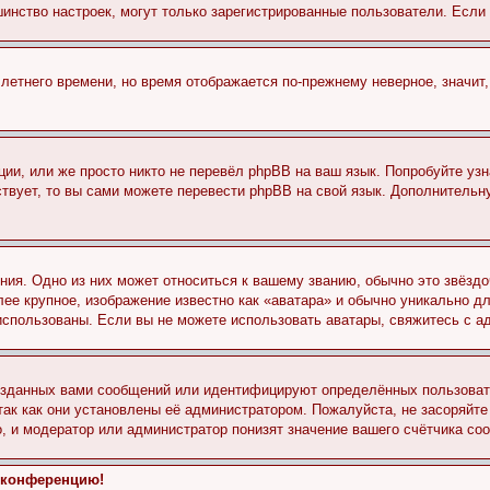
льшинство настроек, могут только зарегистрированные пользователи. Есл
 летнего времени, но время отображается по-прежнему неверное, значит
ии, или же просто никто не перевёл phpBB на ваш язык. Попробуйте узн
ествует, то вы сами можете перевести phpBB на свой язык. Дополнител
ия. Одно из них может относиться к вашему званию, обычно это звёздо
лее крупное, изображение известно как «аватара» и обычно уникально д
ь использованы. Если вы не можете использовать аватары, свяжитесь с
озданных вами сообщений или идентифицируют определённых пользовате
так как они установлены её администратором. Пожалуйста, не засоряйт
, и модератор или администратор понизят значение вашего счётчика со
а конференцию!