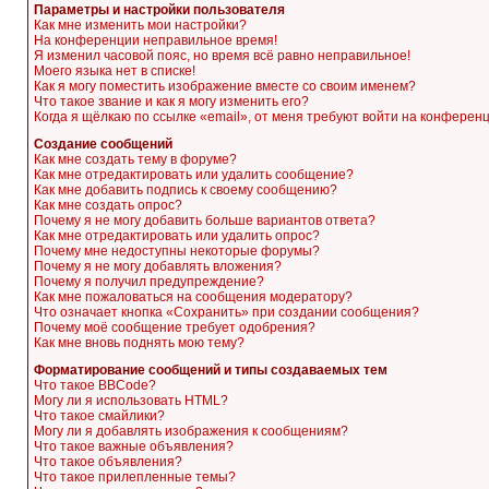
Параметры и настройки пользователя
Как мне изменить мои настройки?
На конференции неправильное время!
Я изменил часовой пояс, но время всё равно неправильное!
Моего языка нет в списке!
Как я могу поместить изображение вместе со своим именем?
Что такое звание и как я могу изменить его?
Когда я щёлкаю по ссылке «email», от меня требуют войти на конферен
Создание сообщений
Как мне создать тему в форуме?
Как мне отредактировать или удалить сообщение?
Как мне добавить подпись к своему сообщению?
Как мне создать опрос?
Почему я не могу добавить больше вариантов ответа?
Как мне отредактировать или удалить опрос?
Почему мне недоступны некоторые форумы?
Почему я не могу добавлять вложения?
Почему я получил предупреждение?
Как мне пожаловаться на сообщения модератору?
Что означает кнопка «Сохранить» при создании сообщения?
Почему моё сообщение требует одобрения?
Как мне вновь поднять мою тему?
Форматирование сообщений и типы создаваемых тем
Что такое BBCode?
Могу ли я использовать HTML?
Что такое смайлики?
Могу ли я добавлять изображения к сообщениям?
Что такое важные объявления?
Что такое объявления?
Что такое прилепленные темы?