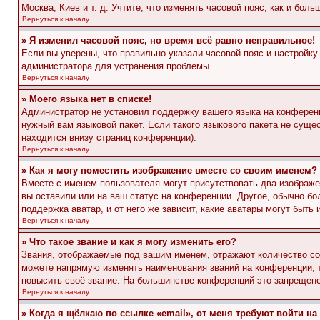
Москва, Киев и т. д. Учтите, что изменять часовой пояс, как и бо
Вернуться к началу
» Я изменил часовой пояс, но время всё равно неправильное!
Если вы уверены, что правильно указали часовой пояс и настройку
администратора для устранения проблемы.
Вернуться к началу
» Моего языка нет в списке!
Администратор не установил поддержку вашего языка на конференц
нужный вам языковой пакет. Если такого языкового пакета не сущ
находится внизу страниц конференции).
Вернуться к началу
» Как я могу поместить изображение вместе со своим именем?
Вместе с именем пользователя могут присутствовать два изображен
вы оставили или на ваш статус на конференции. Другое, обычно бо
поддержка аватар, и от него же зависит, какие аватары могут быт
Вернуться к началу
» Что такое звание и как я могу изменить его?
Звания, отображаемые под вашим именем, отражают количество с
можете напрямую изменять наименования званий на конференции, 
повысить своё звание. На большинстве конференций это запрещено
Вернуться к началу
» Когда я щёлкаю по ссылке «email», от меня требуют войти н