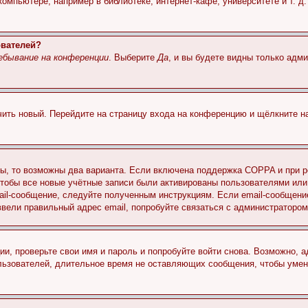
мпьютере, например в библиотеке, интернет-кафе, университете и т. д
ователей?
ебывание на конференции
. Выберите
Да
, и вы будете видны только адм
учить новый. Перейдите на страницу входа на конференцию и щёлкните 
ы, то возможны два варианта. Если включена поддержка COPPA и при ре
чтобы все новые учётные записи были активированы пользователями или
ail-сообщение, следуйте полученным инструкциям. Если email-сообщение
ввели правильный адрес email, попробуйте связаться с администратором
ии, проверьте свои имя и пароль и попробуйте войти снова. Возможно,
льзователей, длительное время не оставляющих сообщения, чтобы умен