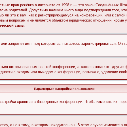
 частных прав ребёнка в интернете от 1998 г. — это закон Соединённых 
асие родителей. Допустимо наличие иного вида подтверждения того, чт
о ли это к вам, как к регистрирующемуся на конференции, или к самой
овым вопросам и не является объектом юридических отношений, кроме 
ической силы.
или запретил имя, под которым вы пытаетесь зарегистрироваться. Он т
аться авторизованным на этой конференции, а также выполняют другие ф
дности с входом или выходом с конференции, возможно, удаление cook
Параметры и настройки пользователя
астройки хранятся в базе данных конференции. Чтобы изменить их, пер
су, а не к тому, в котором находитесь вы. В этом случае измените в ли