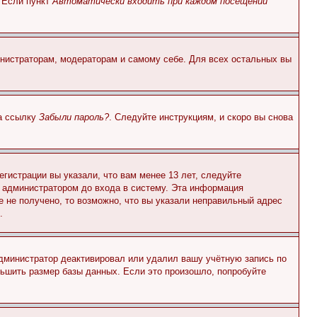
. Если пункт
Автоматически входить при каждом посещении
инистраторам, модераторам и самому себе. Для всех остальных вы
на ссылку
Забыли пароль?
. Следуйте инструкциям, и скоро вы снова
гистрации вы указали, что вам менее 13 лет, следуйте
 администратором до входа в систему. Эта информация
 не получено, то возможно, что вы указали неправильный адрес
.
 администратор деактивировал или удалил вашу учётную запись по
ьшить размер базы данных. Если это произошло, попробуйте