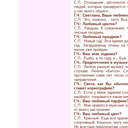
С.П.: Отношение - абсолютно 
людей, которые тренируются, 
у нас много общего…
Г.Ч.: Светлана, Ваше любим
С.П.: Это, конечно, - лето. Вс
Г.Ч.: Любимый цветок?
С.П.: Ландыш. К сожалению, 
лесные гвоздики.
Г.Ч.: Любимый праздник?
С.П.: Новый год. Все время д
год. Загадываешь планы на б
жизни уже пройден.
Г.Ч.: Ваш знак зодиака?
С.П.: Рыбы, а по году я – Бык.
Г.Ч.: Предпочтения в музыке
С.П.: Люблю разную музыку, н
слушаю. Люблю «Битлз». Сл
протяжении семи лет тесно с
направления…
Г.Ч.: Света, как Вы обыч
ставит хореографию?
С.П.: Если у меня заранее со
наоборот, понравится какая-н
Г.Ч.: Ваш любимый парфюм?
С.П.: Мне нравятся мужские з
от моего настроения.
Г.Ч.: Ваш любимый цвет?
С.П.: Красный. Еще все оран
спортивный. Конечно, могу но
Но все-таки предпочитаю спор