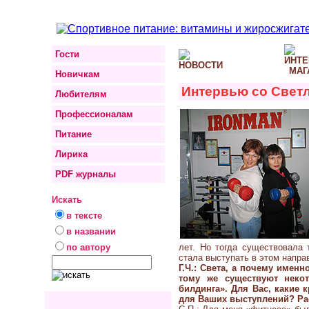
Гости
Новичкам
Интервью со Свет
Любителям
Профессионалам
Питание
Лирика
PDF журналы
Искать
в тексте
в названии
по автору
лет. Но тогда существовала 
стала выступать в этом напра
Г.Ч.: Света, а почему имен
тому же существуют неко
билдинга». Для Вас, какие
для Ваших выступлений? Рас