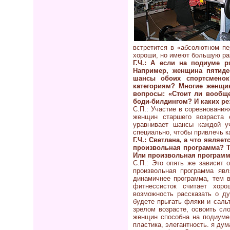
встретится в «абсолютном пе
хороши, но имеют большую раз
Г.Ч.: А если на подиуме р
Например, женщина пятиде
шансы обоих спортсменок
категориям? Многие женщи
вопросы: «Стоит ли вообщ
боди-билдингом? И каких ре
С.П.: Участие в соревновани
женщин старшего возраста 
уравнивает шансы каждой у
специально, чтобы привлечь к
Г.Ч.: Светлана, а что явля
произвольная программа? Т
Или произвольная программ
С.П.: Это опять же зависит 
произвольная программа яв
динамичнее программа, тем 
фитнессисток считает хоро
возможность рассказать о д
будете прыгать фляки и саль
зрелом возрасте, освоить сл
женщин способна на подиуме 
пластика, элегантность. я ду