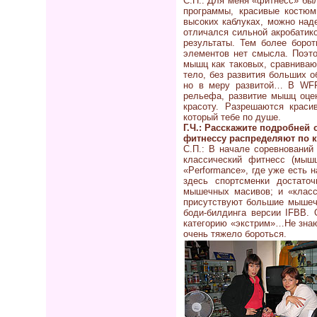
С.П.: Для меня «фитнесс» был
программы, красивые костюм
высоких каблуках, можно над
отличался сильной акробатик
результаты. Тем более боро
элементов нет смысла. Поэт
мышц как таковых, сравниваю
тело, без развития больших о
но в меру развитой… В WFF 
рельефа, развитие мышц оце
красоту. Разрешаются крас
который тебе по душе.
Г.Ч.: Расскажите подробней
фитнессу распределяют по 
С.П.: В начале соревнований
классический фитнесс (мышц
«Performance», где уже есть 
здесь спортсменки достато
мышечных масивов; и «класс-
присутствуют большие мышеч
боди-билдинга версии IFBB.
категорию «экстрим»…Не знаю,
очень тяжело бороться.