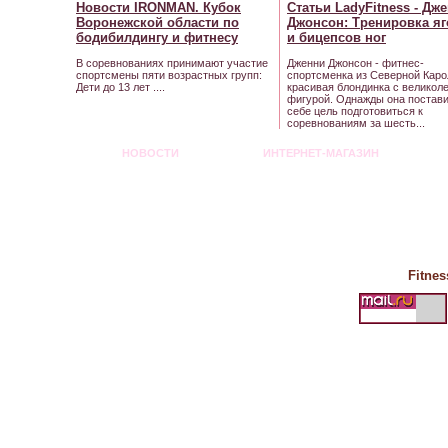
Новости IRONMAN. Кубок
Статьи LadyFitness - Дж
Воронежской области по
Джонсон: Тренировка я
бодибилдингу и
фитнесу
и бицепсов
ног
В соревнованиях принимают участие
Дженни Джонсон - фитнес-
спортсмены пяти возрастных групп:
спортсменка из Северной Каро
Дети до 13 лет ....
красивая блондинка с великол
фигурой. Однажды она постав
себе цель подготовиться к
соревнованиям за шесть...
НОВОСТИ
ИНТЕРНЕТ-МАГАЗИН
Fitnes