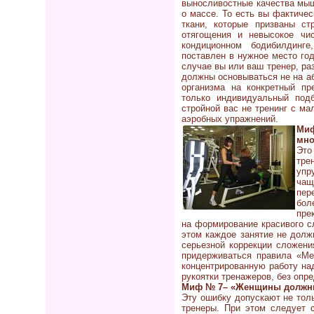
выносливостные качества мышц
о массе. То есть вы фактиче
ткани, которые призваны ст
отягощения и невысокое чи
кондиционном бодибилдинг
поставлен в нужное место го
случае вы или ваш тренер, ра
должны основываться не на аб
организма на конкретный пр
только индивидуальный под
стройной вас не тренинг с м
аэробных упражнений.
Миф
мно
Это
тре
упр
чащ
пер
бол
пре
на формирование красивого с
этом каждое занятие не долж
серьезной коррекции сложени
придерживаться правила «М
концентрированную работу на
рукоятки тренажеров, без опр
Миф № 7– «Женщины должны
Эту ошибку допускают не тол
тренеры. При этом следует 