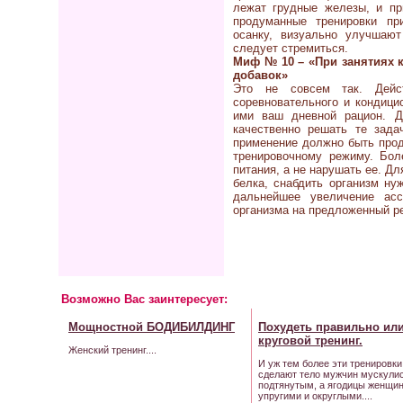
лежат грудные железы, и пр
продуманные тренировки п
осанку, визуально улучшаю
следует стремиться.
Миф № 10 – «При занятиях
добавок»
Это не совсем так. Дейс
соревновательного и кондици
ими ваш дневной рацион. Д
качественно решать те зада
применение должно быть про
тренировочному режиму. Бо
питания, а не нарушать ее. Д
белка, снабдить организм н
дальнейшее увеличение асс
организма на предложенный ре
Возможно Вас заинтересует:
Мощностной
БОДИБИЛДИНГ
Похудеть правильно ил
круговой
тренинг
.
Женский тренинг....
И уж тем более эти тренировки
сделают тело мужчин мускули
подтянутым, а ягодицы женщин
упругими и округлыми....