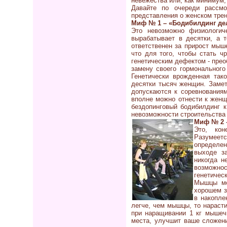
невежества или, как минимум,
Давайте по очереди рассмо
представления о женском трен
Миф № 1 – «Бодибилдинг де
Это невозможно физиологич
вырабатывает в десятки, а т
ответственен за прирост мыш
что для того, чтобы стать ч
генетическим дефектом - пре
замену своего гормонального
Генетически врожденная так
десятки тысяч женщин. Замет
допускаются к соревнованиям
вполне можно отнести к женщ
бездопинговый бодибилдинг к
невозможности строительства
Миф № 2 
Это, кон
Разумеет
определен
выходе з
никогда н
возможно
генетичес
Мышцы мо
хорошем з
в накопле
легче, чем мышцы, то нараст
при наращивании 1 кг мышеч
места, улучшит ваше сложени