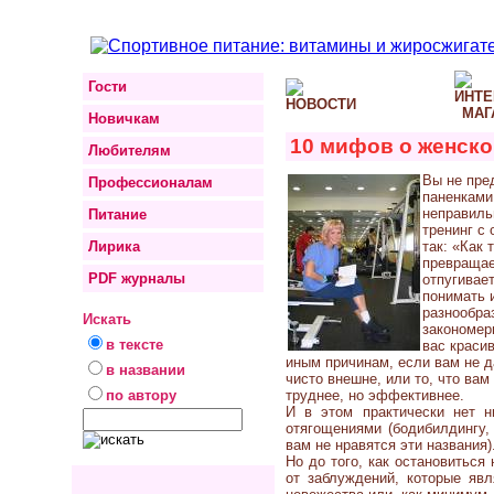
Гости
Новичкам
10 мифов о женско
Любителям
Вы не пре
Профессионалам
паненками
неправиль
Питание
тренинг с
Лирика
так: «Как
превращае
PDF журналы
отпугивае
понимать 
разнообра
Искать
закономер
в тексте
вас краси
иным причинам, если вам не д
в названии
чисто внешне, или то, что вам
по автору
труднее, но эффективнее.
И в этом практически нет н
отягощениями (бодибилдингу,
вам не нравятся эти названия)
Но до того, как остановитьс
от заблуждений, которые яв