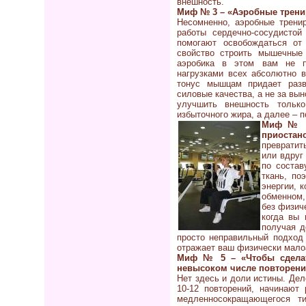
внешность.
Миф № 3 – «Аэробные трени
Несомненно, аэробные трени
работы сердечно-сосудисто
помогают освобождаться от
свойство строить мышечные 
аэробика в этом вам не п
нагрузками всех абсолютно в
тонус мышцам придает разв
силовые качества, а не за вы
улучшить внешность тольк
избыточного жира, а далее – 
Миф № 4
приостан
превратит
или вдруг
по состав
ткань, по
энергии, 
обменном,
без физич
когда вы 
получая д
просто неправильный подход 
отражает ваш физически малоа
Миф № 5 – «Чтобы сделат
невысоком числе повторени
Нет здесь и доли истины. Дел
10-12 повторений, начинают
медленносокращающегося ти