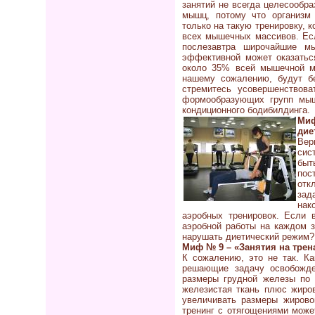
занятий не всегда целесообра
мышц, потому что организм 
только на такую тренировку, 
всех мышечных массивов. Есл
послезавтра широчайшие м
эффективной может оказаться
около 35% всей мышечной м
нашему сожалению, будут б
стремитесь усовершенствов
формообразующих групп мыш
кондиционного бодибилдинга.
Ми
дие
Вер
сис
быт
пос
отк
зад
нак
аэробных тренировок. Если 
аэробной работы на каждом з
нарушать диетический режим?
Миф № 9 – «Занятия на трен
К сожалению, это не так. Ка
решающие задачу освобожде
размеры грудной железы по 
железистая ткань плюс жиров
увеличивать размеры жирово
тренинг с отягощениями мож