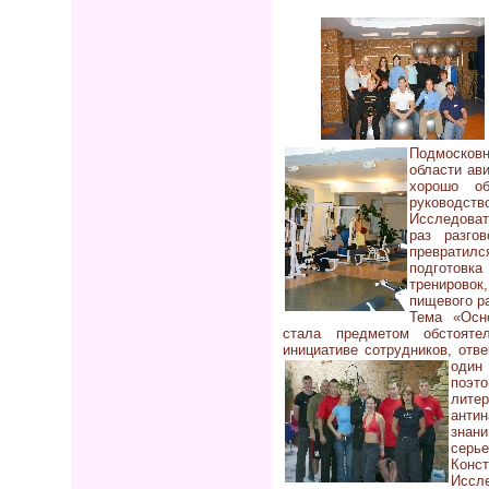
Подмосковн
области ав
хорошо об
руководс
Исследовате
раз разго
превратилс
подготовк
тренировок
пищевого р
Тема «Осн
стала предметом обстоятел
инициативе сотрудников, отв
один
поэто
лите
анти
знан
серье
Конс
Иссл