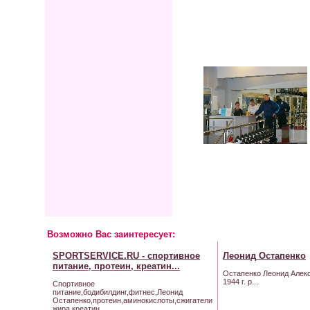
Возможно Вас заинтересует:
SPORTSERVICE.RU - cпортивное
Леонид
Остапенко
питание, протеин, креатин...
Остапенко Леонид Алек
1944 г. р...
Спортивное
питание,бодибилдинг,фитнес,Леонид
Остапенко,протеин,аминокислоты,сжигатели
жира,креатин....