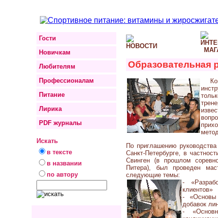
Гости
Новичкам
Образовательная 
Любителям
Профессионалам
Ко
инст
Питание
тольк
трен
Лирика
изве
вопр
PDF журналы
прихо
метод
Искать
По приглашению руководства
в тексте
Санкт-Петербурге, в частност
Свинген (в прошлом соревн
в названии
Питера), был проведен мас
по автору
следующие темы:
- «Разраб
клиентов»
- «Основы
добавок ли
- «Основ