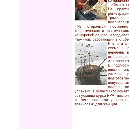
кондиционн
- «Секреты
На практи
регистраци
Традиционн
веллнесс-ц
«Мы стараемся постоянн
теоретическом и практическо
конкурсной основе, и гордимс
Рыжиков, работающий в клубе
Вот и в эт
схеме: к н
перечень в
оговариваю
для органи
В подмоск
вполне оп
удобное р
подготовле
популярны
славящег
успехами в области космонав
выпускница курса FPA, постоя
коллеги пожелали усовершен
тренировки для женщин.