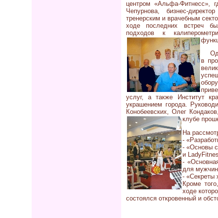
центром «Альфа-Фитнесс», г
Чепурнова, бизнес-директо
тренерским и врачебным секто
ходе последних встреч бы
подходов к калиперометр
функц
Од
в про
вели
успе
обору
приве
услуг, а также Институт к
украшением города. Руково
Конобеевских, Олег Кондаков
клубе проше
На рассмот
- «Разрабо
- «Основы 
и LadyFitne
- «Основна
для мужчин
- «Секреты
Кроме того
ходе которо
состоялся откровенный и обст