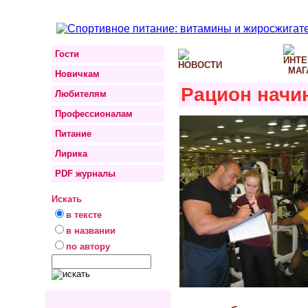
Гости
Новичкам
Рацион начи
Любителям
Профессионалам
Питание
Лирика
PDF журналы
Искать
в тексте
в названии
по автору