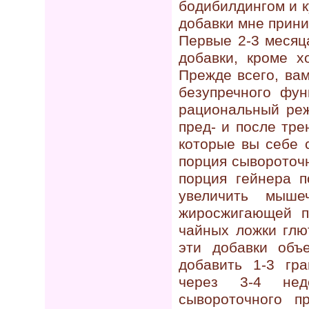
бодибилдингом и 
добавки мне прини
Первые 2-3 месяц
добавки, кроме х
Прежде всего, ва
безупречного фун
рациональный реж
пред- и после тре
которые вы себе 
порция сывороточн
порция гейнера п
увеличить мыш
жиросжигающей п
чайных ложки глю
эти добавки объ
добавить 1-3 г
через 3-4 не
сывороточного п