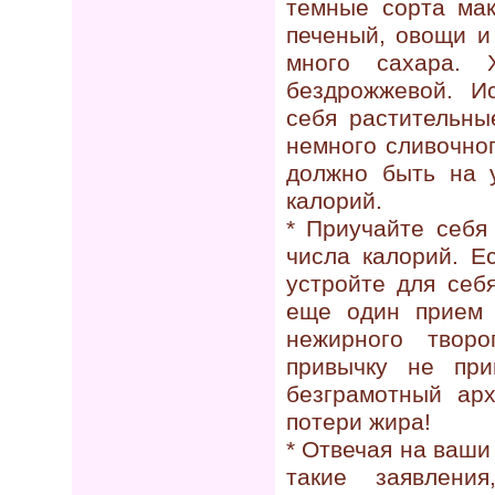
темные сорта мак
печеный, овощи и
много сахара. 
бездрожжевой. И
себя растительны
немного сливочног
должно быть на у
калорий.
* Приучайте себя
числа калорий. Е
устройте для себ
еще один прием 
нежирного твор
привычку не пр
безграмотный ар
потери жира!
* Отвечая на ваши
такие заявлени