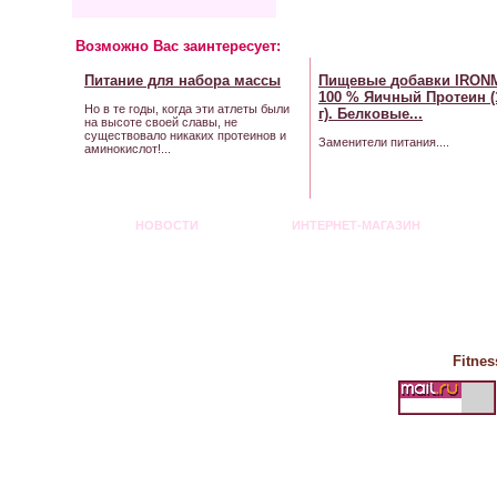
Возможно Вас заинтересует:
Питание
для набора массы
Пищевые
добавки
IRON
100 % Яичный
Протеин
(
Но в те годы, когда эти атлеты были
г). Белковые...
на высоте своей славы, не
существовало никаких протеинов и
Заменители питания....
аминокислот!...
НОВОСТИ
ИНТЕРНЕТ-МАГАЗИН
Fitnes